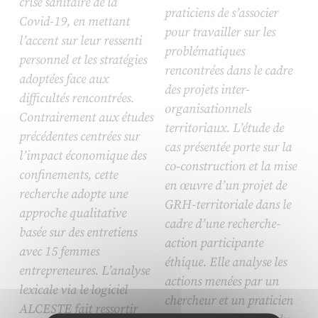
crise sanitaire de la
praticiens de s’associer
Covid-19, en mettant
pour travailler sur les
l’accent sur leur ressenti
problématiques
personnel et les stratégies
rencontrées dans le cadre
adoptées face aux
des projets inter-
difficultés rencontrées.
organisationnels
Contrairement aux études
territoriaux. L’étude de
précédentes centrées sur
cas présentée porte sur la
l’impact économique des
co-construction et la mise
confinements, cette
en œuvre d’un projet de
recherche adopte une
GRH-territoriale dans le
approche qualitative
cadre d’une recherche-
basée sur des entretiens
action participante
avec 15 femmes
éthique. Elle analyse les
entrepreneures. L’analyse
actions menées par un
lexicale via le logiciel
chercheur et un praticien
ALCESTE fait ressortir