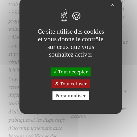
lors de l’émergence et du
trois profils distincts : les
X
déploiement de ce projet
résilientes
et permet d’expliciter les
professionnelles, les
apports des relations du
vulnérables exposées et
Ce site utilise des cookies
couple chercheur-
celles contraintes à
et vous donne le contrôle
praticien dans la fabrique
concilier vie personnelle
sur ceux que vous
de la coopération
et professionnelle. Ces
souhaitez activer
territoriale.
résultats révèlent une
Mots-clés :
hétérogénéité des
Tout accepter
Diagnostic partagé ;
trajectoires, liée à des
Coopération ; GRH-
Tout refuser
ressources et arbitrages
territoriale ; Projets inter-
différenciés. L’étude
Personnaliser
organisationnels
souligne la nécessité
territoriaux ; Recherche-
d’adapter les politiques
action.
publiques et les dispositifs
d’accompagnement aux
besoins spécifiques des