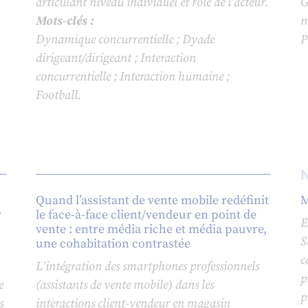
articulant niveau individuel et rôle de l’acteur.
G
Mots-clés :
m
Dynamique concurrentielle ; Dyade
P
dirigeant/dirigeant ; Interaction
concurrentielle ; Interaction humaine ;
Football.
Quand l’assistant de vente mobile redéfinit
M
r
le face-à-face client/vendeur en point de
E
vente : entre média riche et média pauvre,
S
une cohabitation contrastée
c
L’intégration des smartphones professionnels
p
e
(assistants de vente mobile) dans les
p
s
interactions client-vendeur en magasin