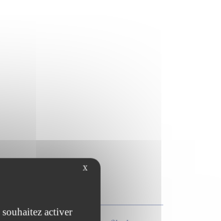
X
 souhaitez activer