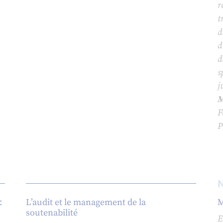
r
t
d
d
d
s
j
M
F
P
:
L’audit et le management de la
M
soutenabilité
E