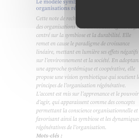
Le modèle symbiotique au service des
organisations régénératives
Cette note de recherche examine la transition
des organisations vers un modèle régénératif,
centré sur la symbiose et la durabilité. Elle
remet en cause le paradigme de croissance
linéaire, mettant en lumière ses effets négatifs
sur l’environnement et la société. En adoptan
une approche systémique et coopérative, elle
propose une vision symbiotique qui soutient l
principes de l’organisation régénérative.
L’accent est mis sur l’apprenance et le pouvoir
d’agir, qui apparaissent comme des concepts
permettant la conscience organisationnelle et
favorisant ainsi la symbiose et les dynamique
régénératives de l’organisation.
Mots-clés :