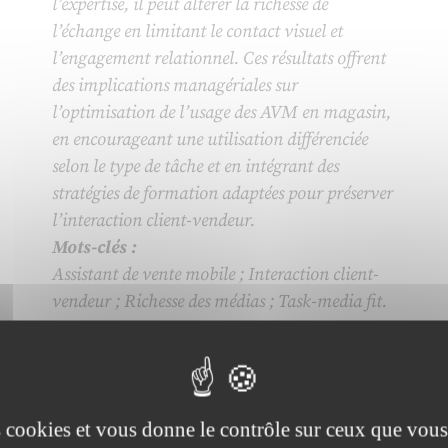
l’expertise, il peut altérer la richesse de
l’échange en limitant le contact visuel et
l’engagement relationnel. Ces résultats offrent
des implications managériales sur
l’optimisation de l’usage des AVM en magasin,
en encourageant une utilisation différenciée
selon le type de tâche et en intégrant des
stratégies de formation adaptées pour préserver
l’interaction client-vendeur.
Mots-clés :
Assistant de vente mobile ; Interaction client-
vendeur ; Richesse des médias ; Task-media fit.
es cookies et vous donne le contrôle sur ceux que vous