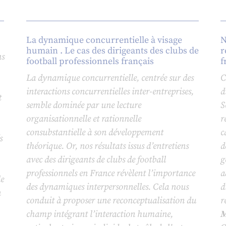
La dynamique concurrentielle à visage
N
humain . Le cas des dirigeants des clubs de
r
ns
football professionnels français
f
La dynamique concurrentielle, centrée sur des
C
interactions concurrentielles inter-entreprises,
d
t
semble dominée par une lecture
S
organisationnelle et rationnelle
r
consubstantielle à son développement
c
s
théorique. Or, nos résultats issus d’entretiens
d
avec des dirigeants de clubs de football
g
professionnels en France révèlent l’importance
a
e
des dynamiques interpersonnelles. Cela nous
d
n
conduit à proposer une reconceptualisation du
r
champ intégrant l’interaction humaine,
M