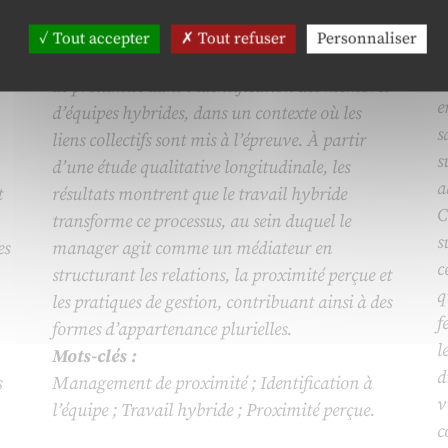
Le rôle du manager dans l’identification à
R
l’équipe en contexte de travail hybride
r
Tout accepter
Tout refuser
Personnaliser
à
Cette recherche examine le rôle des managers
C
de proximité dans l’identification des membres
e
d’équipes hybrides, dans un contexte où les
s
liens collectifs sont mis à l’épreuve. À partir
s
d’une étude qualitative longitudinale, les
a
t
résultats montrent que le travail hybride
C
transforme ce processus, au sein duquel le
s
es
manager agit comme un médiateur en
c
structurant les relations, la proximité perçue et
q
les pratiques de gestion, contribuant ainsi à des
f
formes d’appartenance plurielles.
l
Mots-clés :
d
s
Management de proximité ; Identification à
v
l’équipe ; Travail hybride ; Proximité perçue.
c