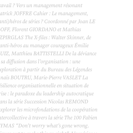
ravail ? Vers un management résonant
atrick JOFFRE Cahier : Le management,
anti)héros de séries ? Coordonné par Joan LE
OFF, Florent GIORDANO et Mathias
ZPIRGLAS
The X-files
: Walter Skinner, de
’anti-héros au manager courageux Émilie
UIZ, Matthieu BATTISTELLI De la déviance
 sa diffusion dans l’organisation : une
xploration à partir du
Bureau des Légendes
naïs BOUTRU, Marie-Pierre VASLET La
ésilience organisationnelle en situation de
rise : le paradoxe du leadership autocratique
ans la série
Succession
Nicolas REMOND
xplorer les microfondations de la coopération
ntercollective à travers la série
The 100
Fabien
YMAS “Don’t worry what’s gone wrong.