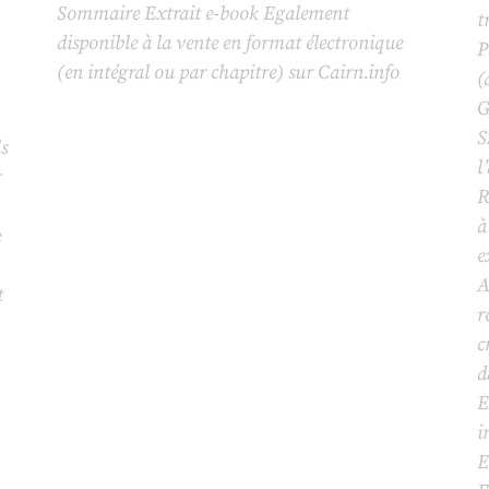
Sommaire
Extrait
e-book
Egalement
t
disponible à la vente en format électronique
P
(en intégral ou par chapitre) sur
Cairn.info
(
G
S
s
l
r
R
à
e
e
A
t
r
c
d
E
i
E