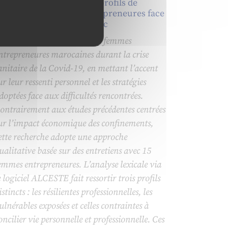
ésister, subir, concilier : profils de
éaction des femmes entrepreneures face
 la crise Covid-19 au Maroc
et article explore le vécu des femmes
ntrepreneures marocaines durant la crise
anitaire de la Covid-19, en mettant l’accent
ur leur ressenti personnel et les stratégies
doptées face aux difficultés rencontrées.
ontrairement aux études précédentes centrées
ur l’impact économique des confinements,
ette recherche adopte une approche
ualitative basée sur des entretiens avec 15
emmes entrepreneures. L’analyse lexicale via
e logiciel ALCESTE fait ressortir trois profils
istincts : les résilientes professionnelles, les
ulnérables exposées et celles contraintes à
oncilier vie personnelle et professionnelle. Ces