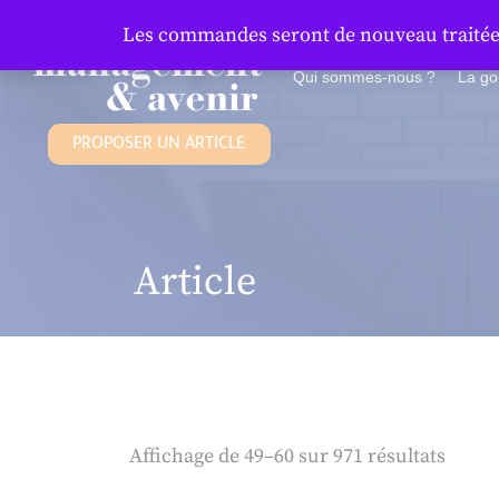
Panneau de gestion des cookies
Les commandes seront de nouveau traitées 
Qui sommes-nous ?
La g
PROPOSER UN ARTICLE
Article
Affichage de 49–60 sur 971 résultats