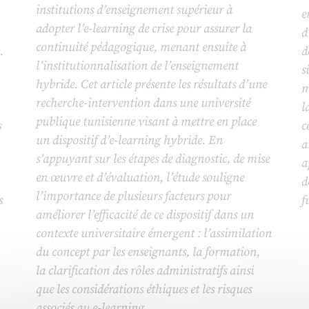
institutions d’enseignement supérieur à
e
adopter l’e-learning de crise pour assurer la
d
continuité pédagogique, menant ensuite à
.
d
l’institutionnalisation de l’enseignement
s
hybride. Cet article présente les résultats d’une
m
recherche-intervention dans une université
l
publique tunisienne visant à mettre en place
s
c
un dispositif d’e-learning hybride. En
a
s’appuyant sur les étapes de diagnostic, de mise
a
en œuvre et d’évaluation, l’étude souligne
d
l’importance de plusieurs facteurs pour
s
f
améliorer l’efficacité de ce dispositif dans un
contexte universitaire émergent : l’assimilation
du concept par les enseignants, la formation,
la clarification des rôles administratifs ainsi
que les considérations éthiques et les risques
associés au e-learning.