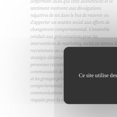
confirment aussi que cette authenticité et ce
sentiment motivent aux divulgations
négatives de soi dans le but de recevoir ou
d’apporter un soutien social aux efforts de
changement comportemental. L’ensemble
conduit aux préconisations pour les
interventions de marketing social en termes d
recrutement au compte d’intervention et de
stratégie éditoriale et d’engagement média des
personnes recrutées, ainsi que pour les
communautés de pratique autour de hashtag
Ce site utilise d
et les groupes privés de changement
comportemental, ou pour contrer des
communications relatives au soin de soi mais
risquées pour la santé.