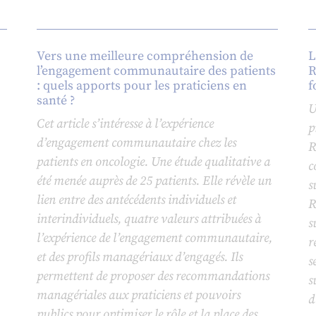
Vers une meilleure compréhension de
L
l’engagement communautaire des patients
R
: quels apports pour les praticiens en
f
santé ?
U
Cet article s’intéresse à l’expérience
p
d’engagement communautaire chez les
R
patients en oncologie. Une étude qualitative a
c
été menée auprès de 25 patients. Elle révèle un
s
lien entre des antécédents individuels et
R
interindividuels, quatre valeurs attribuées à
s
l’expérience de l’engagement communautaire,
r
et des profils managériaux d’engagés. Ils
s
permettent de proposer des recommandations
s
managériales aux praticiens et pouvoirs
d
publics pour optimiser le rôle et la place des