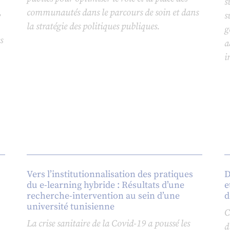
s
,
communautés dans le parcours de soin et dans
s
la stratégie des politiques publiques.
g
s
a
i
Vers l’institutionnalisation des pratiques
D
du e-learning hybride : Résultats d’une
e
recherche-intervention au sein d’une
d
université tunisienne
C
La crise sanitaire de la Covid-19 a poussé les
d