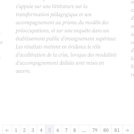
e
s’appuie sur une littérature sur la
e
transformation pédagogique et son
d
accompagnement au prisme du modèle des
e
préoccupations, et sur une enquête dans un
r
s
établissement public d’enseignement supérieur.
te
c
Les résultats mettent en évidence le rôle
d
d’accélération de la crise, lorsque des modalités
s
l
d’accompagnement dédiées sont mises en
h
œuvre.
r
←
1
2
3
4
5
6
7
8
…
79
80
81
→