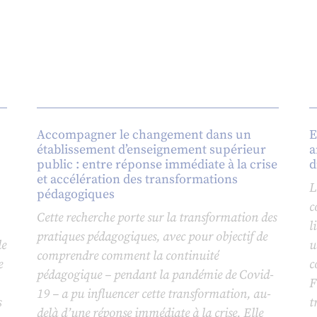
Accompagner le changement dans un
E
établissement d’enseignement supérieur
a
public : entre réponse immédiate à la crise
d
et accélération des transformations
L
pédagogiques
c
Cette recherche porte sur la transformation des
l
pratiques pédagogiques, avec pour objectif de
le
u
comprendre comment la continuité
e
c
pédagogique – pendant la pandémie de Covid-
F
19 – a pu influencer cette transformation, au-
s
t
delà d’une réponse immédiate à la crise. Elle