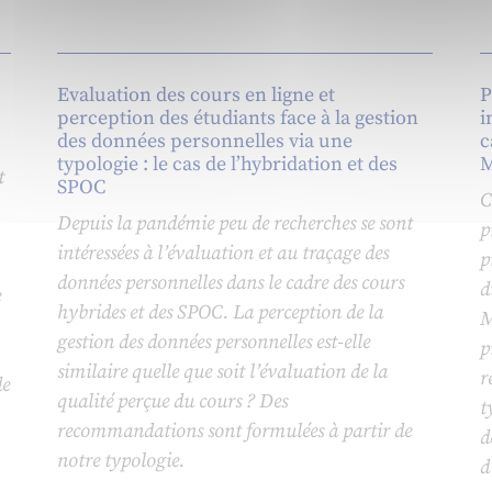
Evaluation des cours en ligne et
P
perception des étudiants face à la gestion
i
des données personnelles via une
c
typologie : le cas de l’hybridation et des
M
t
SPOC
C
Depuis la pandémie peu de recherches se sont
p
intéressées à l’évaluation et au traçage des
p
données personnelles dans le cadre des cours
d
e
hybrides et des SPOC. La perception de la
M
gestion des données personnelles est-elle
p
similaire quelle que soit l’évaluation de la
r
de
qualité perçue du cours ? Des
t
recommandations sont formulées à partir de
d
notre typologie.
d