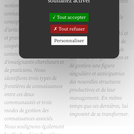
souhaitez activer
montrerons comment cette
notion de frontières de
relation à la proximité
connaissances pour
inscrit l’artisan dans « le
Tout accepter
conceptualiser les difficultés
nouvel esprit du
Tout refuser
d’articulation entre théorie
capitalisme » (Boltanski et
et pratique et de
Personnaliser
Chiapello, 1999) et fait de
coopération entre les
l’entreprise artisanale, de
communautés
son mode d’organisation et
d’enseignants-chercheurs et
de gestion une figure
de praticiens. Nous
singulière et anticipatrice
identifions trois types de
des nouvelles structures
frontières de connaissances
productives et de leur
entre ces deux
management. En même
communautés et trois
temps que ces dernières, lui
modes de gestion des
imposent de se transformer.
connaissances associés.
Nous soulignons également