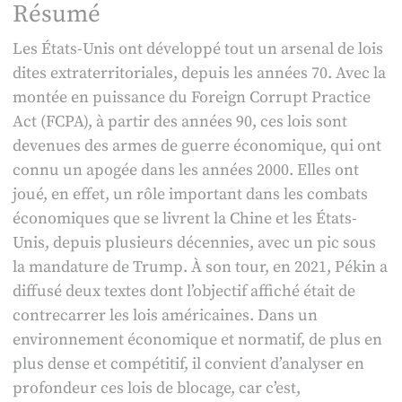
Résumé
blocage
:
Les États-Unis ont développé tout un arsenal de lois
miroir
dites extraterritoriales, depuis les années 70. Avec la
des
montée en puissance du Foreign Corrupt Practice
lois
Act (FCPA), à partir des années 90, ces lois sont
d’extraterritorialité
devenues des armes de guerre économique, qui ont
américaine
connu un apogée dans les années 2000. Elles ont
et
joué, en effet, un rôle important dans les combats
triangulation
économiques que se livrent la Chine et les États-
stratégique
Unis, depuis plusieurs décennies, avec un pic sous
la mandature de Trump. À son tour, en 2021, Pékin a
diffusé deux textes dont l’objectif affiché était de
contrecarrer les lois américaines. Dans un
environnement économique et normatif, de plus en
plus dense et compétitif, il convient d’analyser en
profondeur ces lois de blocage, car c’est,