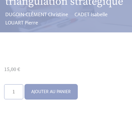
triangulation stratégique
DUGOIN-CLÉMENT Christine
CADET Isabelle
LOUART Pierre
15,00
€
quantité
AJOUTER AU PANIER
de
Les
lois
chinoises
de