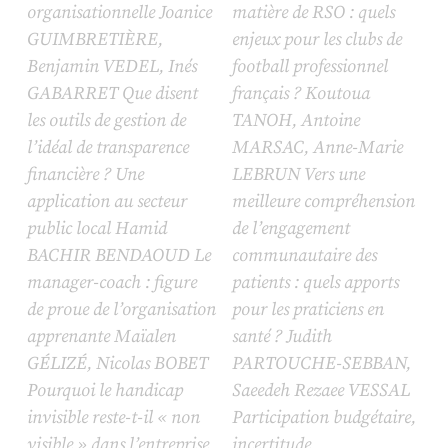
organisationnelle Joanice
matière de RSO : quels
GUIMBRETIÈRE,
enjeux pour les clubs de
Benjamin VEDEL, Inés
football professionnel
GABARRET Que disent
français ? Koutoua
les outils de gestion de
TANOH, Antoine
l’idéal de transparence
MARSAC, Anne-Marie
financière ? Une
LEBRUN Vers une
application au secteur
meilleure compréhension
public local Hamid
de l’engagement
BACHIR BENDAOUD Le
communautaire des
manager-coach : figure
patients : quels apports
de proue de l’organisation
pour les praticiens en
apprenante Maïalen
santé ? Judith
GÉLIZÉ, Nicolas BOBET
PARTOUCHE-SEBBAN,
Pourquoi le handicap
Saeedeh Rezaee VESSAL
invisible reste-t-il « non
Participation budgétaire,
visible » dans l’entreprise
incertitude