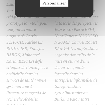
Personnaliser
Laurent CHEVALIER
décision de
Vers une IA territoriale
l’entrepreneur-manager
éthique et équitable : un
africain : Une analyse par
prototype low-tech pour
la théorie des perspectives
une gouvernance
Jean Bosco Pierre EFFA,
augmentée Patrice
Noor Vanessa NGOLOKO
SCHOCH, Karine LE
NGOMB, Charles Robert
RUDULIER, François
KAMGA Les implications
BARON, Mohamed
organisationnelles de la
Karim KEFI Les défis
mise en œuvre d’une
éthiques de l’intelligence
démarche-qualité
artificielle dans les
formelle dans les
services de santé : revue
entreprises informelles de
systématique de
transformation
littérature et agenda de
agroalimentaire au
recherche Abdeslem
Burkina Faso : entre