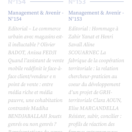
154
153
N°
N°
Management & Avenir -
Management & Avenir -
N°154
N°153
Editorial – Le commerce
Editorial : Hommage à
urbain avec magasins est-
Zahir Yanat et Henri
il inéluctable ? Olivier
Savall Aline
BADOT, Anissa FEDJI
SCOUARNEC La
Quand l’assistant de vente
fabrique de la coopération
mobile redéfinit le face-à-
territoriale : la relation
face client/vendeur e n
chercheur-praticien au
point de vente : entre
coeur du développement
média riche et média
d’un projet de GRH-
pauvre, une cohabitation
territoriale Clara AOUN,
contrastée Madiha
Elise MARCANDELLA
BENDJABALLAH Jouets
Résister, subir, concilier :
genrés ou non genrés ?
profils de réaction des