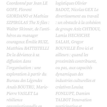
Coordonné par Joan LE
logistiques Olivier
GOFF, Florent
BADOT, Nicolas GEX Le
GIORDANO et Mathias
divertissement au travail
SZPIRGLAS
The X-files
:
: un obstacle à la cohésion
Walter Skinner, de l’anti-
de groupe Aziz CHTIOUI,
héros au manager
Lamia HECHICHE
courageux Émilie RUIZ,
SALAH, Gregor
Matthieu BATTISTELLI
BOUVILLE Être ici et
De la déviance à sa
ailleurs : quand les
diffusion dans
proximités contribuent,
l’organisation : une
ou pas, aux capacités
exploration à partir du
dynamiques des
Bureau des Légendes
industries culturelles et
Anaïs BOUTRU, Marie-
créatives Louisa
Pierre VASLET La
FONLUPT, Damien
résilience
TALBOT Innovation
organisationnelle en
participative et