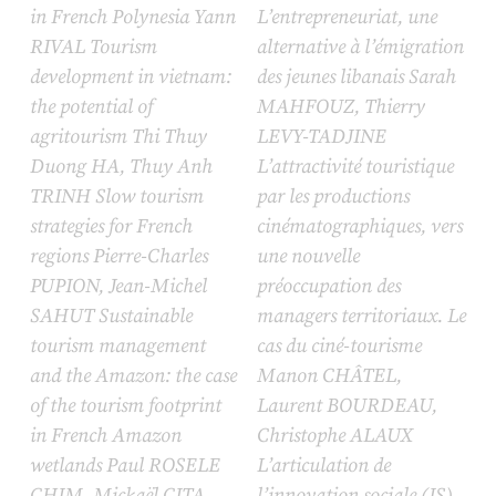
in French Polynesia Yann
L’entrepreneuriat, une
RIVAL Tourism
alternative à l’émigration
development in vietnam:
des jeunes libanais Sarah
the potential of
MAHFOUZ, Thierry
agritourism Thi Thuy
LEVY-TADJINE
Duong HA, Thuy Anh
L’attractivité touristique
TRINH Slow tourism
par les productions
strategies for French
cinématographiques, vers
regions Pierre-Charles
une nouvelle
PUPION, Jean-Michel
préoccupation des
SAHUT Sustainable
managers territoriaux. Le
tourism management
cas du ciné-tourisme
and the Amazon: the case
Manon CHÂTEL,
of the tourism footprint
Laurent BOURDEAU,
in French Amazon
Christophe ALAUX
wetlands Paul ROSELE
L’articulation de
CHIM, Mickaël CITA
l’innovation sociale (IS)