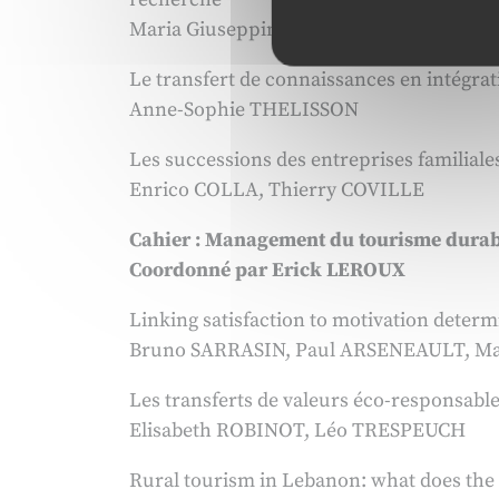
Maria Giuseppina BRUNA, Soufyane FR
Le transfert de connaissances en intégrat
Anne-Sophie THELISSON
Les successions des entreprises familiale
Enrico COLLA, Thierry COVILLE
Cahier : Management du tourisme durable
Coordonné par Erick LEROUX
Linking satisfaction to motivation determ
Bruno SARRASIN, Paul ARSENEAULT, Ma
Les transferts de valeurs éco-responsables
Elisabeth ROBINOT, Léo TRESPEUCH
Rural tourism in Lebanon: what does the