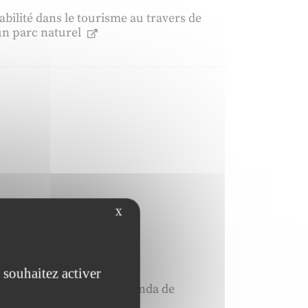
bilité dans le tourisme au travers de
’un parc naturel
X
ntreprise
 souhaitez activer
ibution liminaire à un agenda de