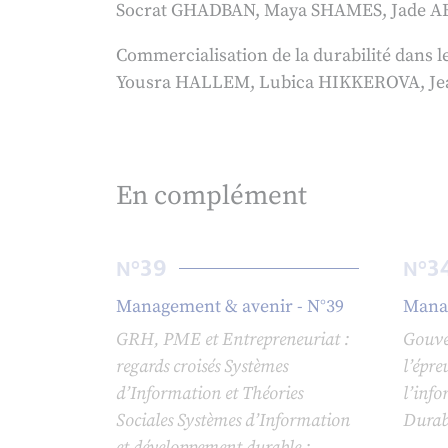
Socrat GHADBAN, Maya SHAMES, Jade 
Commercialisation de la durabilité dans le
Yousra HALLEM, Lubica HIKKEROVA, Je
En complément
39
3
N°
N°
Management & avenir - N°39
Manag
GRH, PME et Entrepreneuriat :
Gouve
regards croisés Systèmes
l’épre
d’Information et Théories
l’inf
Sociales Systèmes d’Information
Durab
et développement durable :