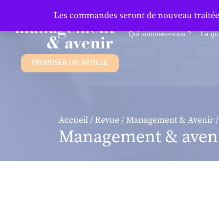
Panneau de gestion des cookies
Les commandes seront de nouveau traitées 
Qui sommes-nous ?
La g
PROPOSER UN ARTICLE
Accueil
/
Revue
/
Management & Avenir
/
Management & aveni