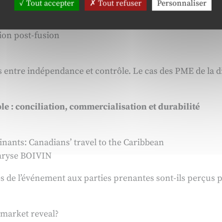
Tout accepter
Tout refuser
Personnaliser
IMOUSSE, Laurent GIRAUD
ion post-fusion
s entre indépendance et contrôle. Le cas des PME de la d
 : conciliation, commercialisation et durabilité
inants: Canadians’ travel to the Caribbean
ryse BOIVIN
 de l’événement aux parties prenantes sont-ils perçus pa
 market reveal?