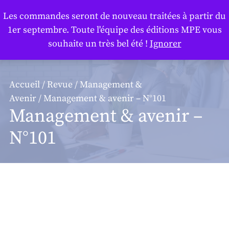
Panneau de gestion des cookies
Les commandes seront de nouveau traitées à partir du
1er septembre. Toute l'équipe des éditions MPE vous
souhaite un très bel été !
Ignorer
Accueil
/
Revue
/
Management &
Avenir
/ Management & avenir – N°101
Management & avenir –
N°101