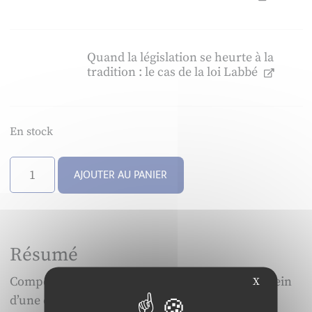
Quand la législation se heurte à la
tradition : le cas de la loi Labbé
En stock
quantité
AJOUTER AU PANIER
de
Management
&
avenir
Résumé
-
N°101
Compétences interculturelles individuelles au sein
X
d’une équipe multiculturelle : une étude