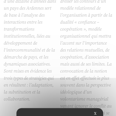
d’une dizaine d’années dans
dresser les contours d’un
un pays des Ardennes sert
modèle relationnel de
de base à l’analyse des
l’organisation à partir de la
interactions entre les
dualité « confiance –
transformations
coopération », modèle
institutionnelles, liées au
organisationnel qui mettra
développement de
l’accent sur l’importance
l’intercommunalité et de la
des relations mutuelles, de
démarche de pays, et les
coopération, d’association
dynamiques associatives.
mais aussi de ses limites. La
Sont mises en évidence les
convocation de la notion
trois types de stratégies qui
est en effet effectuée le plus
en résultent : l’adaptation,
souvent dans la perspective
la substitution et la
idéologique d’un
collaboration.
volontarisme managérial
venant ignorer le conflit au
nom de la confiance qui se
X