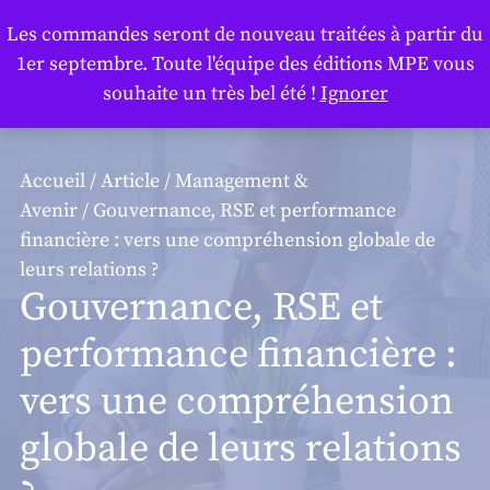
Panneau de gestion des cookies
Les commandes seront de nouveau traitées à partir du
1er septembre. Toute l'équipe des éditions MPE vous
souhaite un très bel été !
Ignorer
Accueil
/
Article
/
Management &
Avenir
/ Gouvernance, RSE et performance
financière : vers une compréhension globale de
leurs relations ?
Gouvernance, RSE et
performance financière :
vers une compréhension
globale de leurs relations