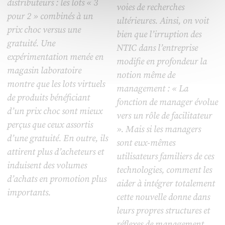
distributeurs : les lots « 3
voies de recherches
pour 2 » combinés à un
ultérieures. Ainsi, on voit
prix choc versus une
bien que l’irruption des
gratuité. Une
NTIC dans l’entreprise
expérimentation menée en
modifie en profondeur la
magasin laboratoire
notion même de
montre que les lots virtuels
management : « La
de produits bénéficiant
fonction de manager évolue
d’un prix choc sont mieux
vers un rôle de facilitateur
perçus que ceux assortis
». Mais si les managers
d’une gratuité. En outre, ils
sont eux-mêmes
attirent plus d’acheteurs et
utilisateurs familiers de ces
induisent des volumes
technologies, comment les
d’achats en promotion plus
aider à intégrer totalement
importants.
cette nouvelle donne dans
leurs propres structures et
réflexes de management,