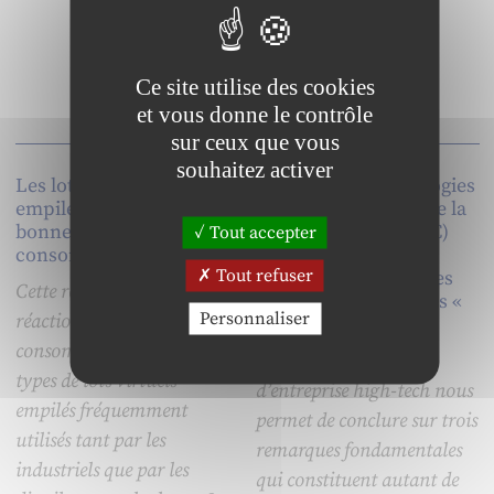
doit alors d’être gérée.
Ce site utilise des cookies
et vous donne le contrôle
sur ceux que vous
souhaitez activer
Les lots virtuels «
Impact des Technologies
empilés » : repères de
de l’Information et de la
bonnes affaires pour les
Communication (TIC)
Tout accepter
consommateurs !
sur la Gestion des
Tout refuser
Ressources Humaines
Cette recherche analyse les
(GRH) dans les firmes «
Personnaliser
réactions des
high-tech »
consommateurs face à deux
Cette observation
types de lots virtuels
d’entreprise high-tech nous
empilés fréquemment
permet de conclure sur trois
utilisés tant par les
remarques fondamentales
industriels que par les
qui constituent autant de