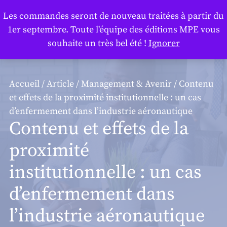
Panneau de gestion des cookies
Les commandes seront de nouveau traitées à partir du
1er septembre. Toute l'équipe des éditions MPE vous
souhaite un très bel été !
Ignorer
Accueil
/
Article
/
Management & Avenir
/ Contenu
et effets de la proximité institutionnelle : un cas
d’enfermement dans l’industrie aéronautique
Contenu et effets de la
proximité
institutionnelle : un cas
d’enfermement dans
l’industrie aéronautique