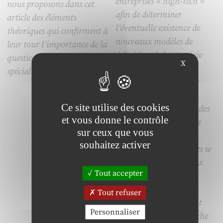
entreprises « high-tech »
nous proposons dans cet
afin de déterminer
article des éléments
l’éventuelle existence de
théoriques qui confirment à
nouveaux modèles de
leur tour l’importance de la
définition de la stratégie
question du pouvoir des
X
tenant compte des
spécialistes en RH.
spécificités humaines et
technologiques de ces
Ce site utilise des cookies
entreprises. Enfin, une des
et vous donne le contrôle
questions essentielles est
sur ceux que vous
bien : comment les
souhaitez activer
entreprises peuvent-elles se
préparer à ces nouveaux
Tout accepter
défis ? Déjà posée sous
l’angle des systèmes
Tout refuser
d’information, elle peut
Personnaliser
s’enrichir d’une recherche