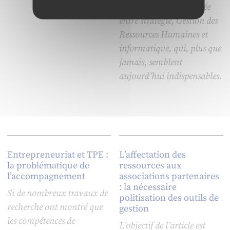
et d’une réflexion croisée
entre stratégie, Gestion des
Ressources Humaines et
informatique, qui, plus que
jamais, semblent
aujourd’hui indispensables.
Entrepreneuriat et TPE :
L’affectation des
la problématique de
ressources aux
l’accompagnement
associations partenaires
: la nécessaire
Si de nombreux travaux de
politisation des outils de
recherche ont montré que
gestion
les compétences de
L’objectif de l’article est