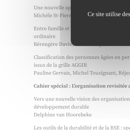
Une nouvelle approche pour la gestion de l
Ce site utilise d
Michèle St-Pierre, Andrée Sévigny, J-Ber
Entre famille et marche : déterminants et
ordinaire
Bérengère Davin, Alain Paraponaris et Pi
Classification des personnes âgées en pe
issus de la grille AGGIR
Pauline Gervais, Michel Tousignant, Réje
Cahier spécial : L’organisation revisité
Vers une nouvelle vision des organisatio
développement durable
Delphine van Hoorebeke
Les outils de la durabilité et de la RSE : s