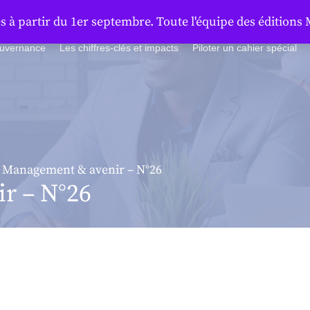
à partir du 1er septembre. Toute l'équipe des éditions 
ouvernance
Les chiffres-clés et impacts
Piloter un cahier spécial
 Management & avenir – N°26
r – N°26