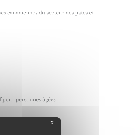
mes canadiennes du secteur des pates et
if pour personnes âgées
nté ?
X