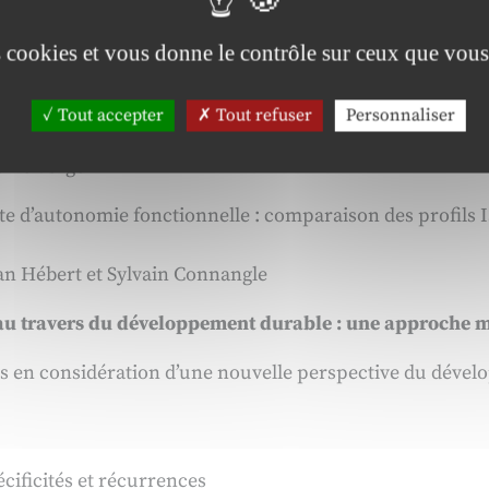
’intégration dans le système de santé : le cas des bénév
es cookies et vous donne le contrôle sur ceux que vous
nard Gauthier, André Tourigny et Clémence Dallaire
 coûts monétaires de l’aide formelle et informelle reçue
Tout accepter
Tout refuser
Personnaliser
erre Verger
rte d’autonomie fonctionnelle : comparaison des profils
an Hébert et Sylvain Connangle
e au travers du développement durable : une approche m
ns en considération d’une nouvelle perspective du dével
pécificités et récurrences