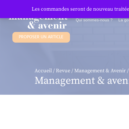
Panneau de gestion des cookies
Les commandes seront de nouveau traitées 
Qui sommes-nous ?
La g
PROPOSER UN ARTICLE
Accueil
/
Revue
/
Management & Avenir
/
Management & aveni