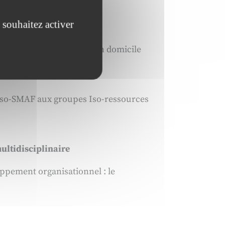
oles et des professionnels
 souhaitez activer
 par les personnes âgées en domicile
 Iso-SMAF aux groupes Iso-ressources
ultidisciplinaire
oppement organisationnel : le