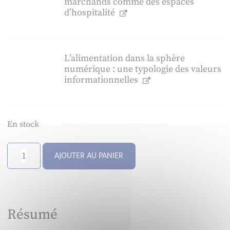
marchands comme des espaces
d’hospitalité
L’alimentation dans la sphère
numérique : une typologie des valeurs
informationnelles
En stock
quantité
AJOUTER AU PANIER
de
Management
&
avenir
Résumé
-