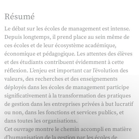
gestion
Résumé
par
les
Le débat sur les écoles de management est intense.
écoles
Depuis longtemps, il prend place au sein même de
de
ces écoles et de leur écosystème académique,
management
économique et pédagogique. Les attentes des élèves
et des étudiants contribuent évidemment à cette
réflexion. L’enjeu est important car l’évolution des
valeurs, des recherches et des enseignements
déployés dans les écoles de management participe
significativement à la transformation des pratiques
de gestion dans les entreprises privées à but lucratif
ou non, dans les fonctions et services publics, et
dans toutes les organisations.
Cet ouvrage montre le chemin accompli en matière
d’humanisation de la gestion par les écoles de