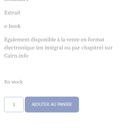
Extrait
e-book
Egalement disponible à la vente en format
électronique (en intégral ou par chapitre) sur
Cairn.info
En stock
quantité
AJOUTER AU PANIER
de
L’humanisation
de
la