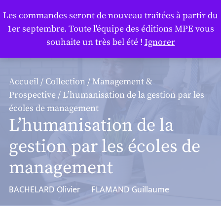
Panneau de gestion des cookies
Les commandes seront de nouveau traitées à partir du
1er septembre. Toute l'équipe des éditions MPE vous
souhaite un très bel été !
Ignorer
Accueil
/
Collection
/
Management &
Prospective
/ L’humanisation de la gestion par les
écoles de management
L’humanisation de la
gestion par les écoles de
management
BACHELARD Olivier
FLAMAND Guillaume