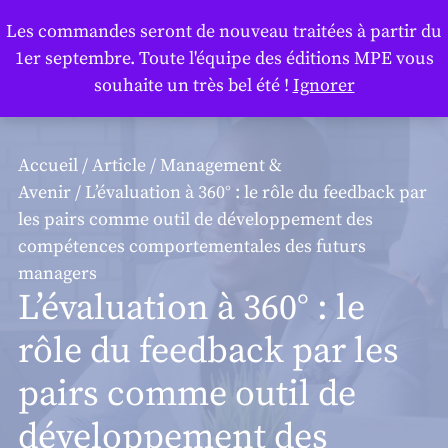
Panneau de gestion des cookies
Les commandes seront de nouveau traitées à partir du
1er septembre. Toute l'équipe des éditions MPE vous
souhaite un très bel été !
Ignorer
Accueil
/
Article
/
Management &
Avenir
/ L’évaluation à 360° : le rôle du feedback par
les pairs comme outil de développement des
compétences comportementales des futurs
managers
L’évaluation à 360° : le
rôle du feedback par les
pairs comme outil de
développement des