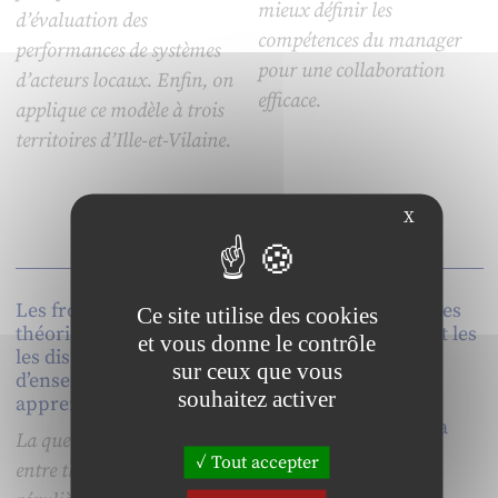
mieux définir les
d’évaluation des
compétences du manager
performances de systèmes
pour une collaboration
d’acteurs locaux. Enfin, on
efficace.
applique ce modèle à trois
territoires d’Ille-et-Vilaine.
X
Les frontières entre
Comment identifier les
Ce site utilise des cookies
théorie et pratique dans
nombreux impacts et les
et vous donne le contrôle
les dispositifs
enjeux stratégiques
sur ceux que vous
d’enseignement en
diversifiés que
souhaitez activer
apprentissage
représentent les TIC
dans le domaine de la
La question des relations
GRH ?
Tout accepter
entre théorie et pratique est
Les Technologies de