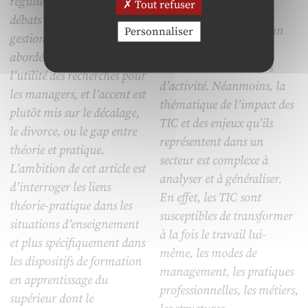
régulièrement au centre des
Tout refuser
l’Information et de la
débats en sciences de
Communication sont un
Personnaliser
gestion. Elle est souvent
vecteur reconnu de
abordée sous l’angle de
l’évolution des secteurs
l’utilité des recherches pour
d’activité. Néanmoins, la
les managers, et l’accent est
thématique de l’impact des
plutôt mis sur le décalage,
TIC et des enjeux qu’ils
le divorce, ou le gap entre
représentent dans un
théorie et pratique.
secteur est complexe à
L’ambition de cet article est
analyser et à généraliser.
d’interroger les liens
En effet, les TIC sont
théorie-pratique dans les
susceptibles de transformer
situations d’enseignement
à la fois le travail lui-
et plus spécifiquement dans
même, les modes de
les dispositifs de formation
management, les pratiques
en apprentissage du
professionnelles, les métiers,
supérieur dont le