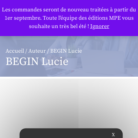
Panneau de gestion des cookies
Les commandes seront de nouveau traitées à partir du
1er septembre. Toute l'équipe des éditions MPE vous
souhaite un très bel été !
Ignorer
Accueil
/
Auteur
/ BEGIN Lucie
BEGIN Lucie
X