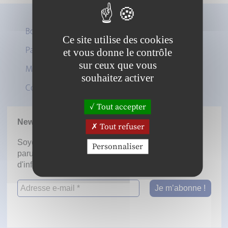
Boutique
Ce site utilise des cookies
Panier
et vous donne le contrôle
Twitter
sur ceux que vous
Mon compte
LinkedIn
souhaitez activer
Contact
Tout accepter
Newsletter
Tout refuser
Soyez informé dès la mise en ligne des prochaines
Personnaliser
parutions en vous inscrivant à notre lettre
d'information.