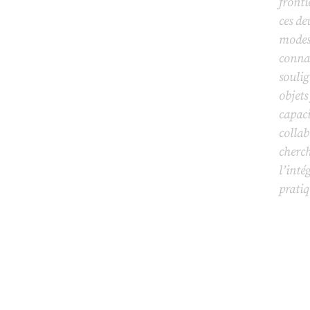
fronti
ces d
modes 
connai
soulig
objets
capaci
collab
cherch
l’inté
pratiq