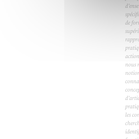
d’ense
spécif
de fo
supéri
rappro
pratiq
action
nous m
notion
conna
concep
d’arti
pratiq
les c
cherch
identi