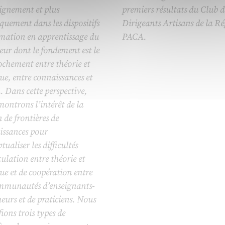
ignement et plus
premiers résultats du Club d
iquement dans les dispositifs
Dirigeants Artisans de la R
rmation en apprentissage du
PACA.
eur dont le fondement est le
chement entre théorie et
ue, entre connaissances et
. Dans cette perspective,
ontrons l’intérêt de la
 de frontières de
issances pour
tualiser les difficultés
culation entre théorie et
ue et de coopération entre
ommunautés d’enseignants-
eurs et de praticiens. Nous
fions trois types de