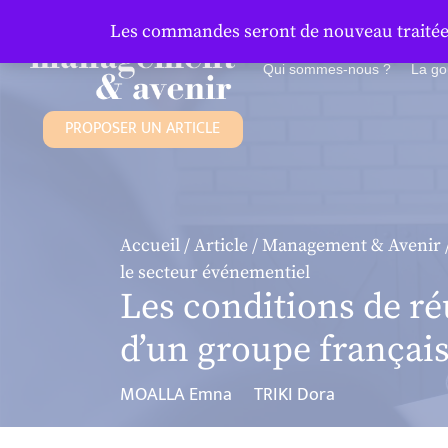
Panneau de gestion des cookies
Les commandes seront de nouveau traitées 
Qui sommes-nous ?
La g
PROPOSER UN ARTICLE
Accueil
/
Article
/
Management & Avenir
le secteur événementiel
Les conditions de réu
d’un groupe français
MOALLA Emna
TRIKI Dora