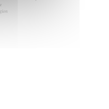
e
égion