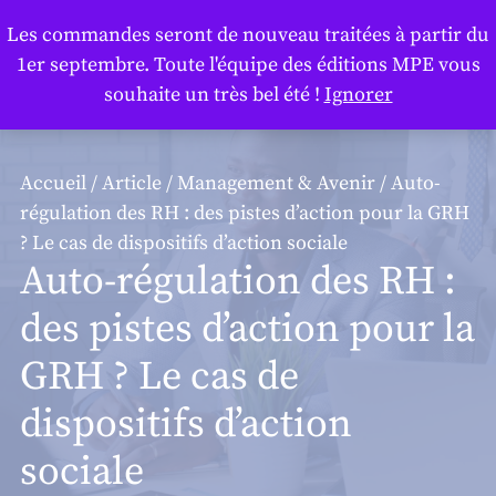
Panneau de gestion des cookies
Les commandes seront de nouveau traitées à partir du
1er septembre. Toute l'équipe des éditions MPE vous
souhaite un très bel été !
Ignorer
Accueil
/
Article
/
Management & Avenir
/ Auto-
régulation des RH : des pistes d’action pour la GRH
? Le cas de dispositifs d’action sociale
Auto-régulation des RH :
des pistes d’action pour la
GRH ? Le cas de
dispositifs d’action
sociale