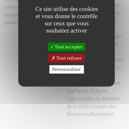
recherche qualitative ont
leur tour l’importance de la
Ce site utilise des cookies
conduit à l’identification
question du pouvoir des
et vous donne le contrôle
puis la validation d’une
spécialistes en RH.
sur ceux que vous
grille d’analyse simple
souhaitez activer
permettant d’appréhender
l’ensemble des impacts et
Tout accepter
des enjeux que peuvent
Tout refuser
potentiellement représenter
les TIC dans un secteur ou
Personnaliser
un domaine donné. En
conclusion, cette grille est
appliquée, de façon
exploratoire, au domaine
de la GRH (Gestion des
Ressources Humaines).