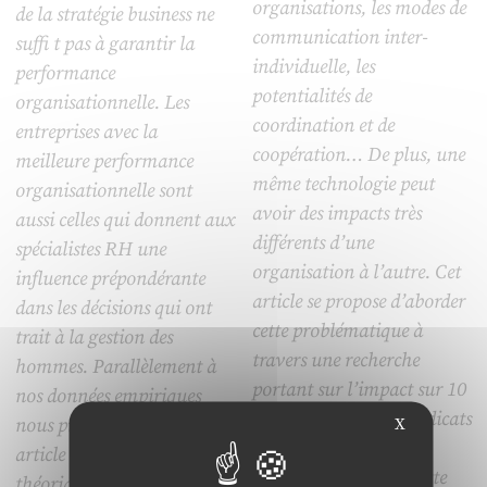
organisations, les modes de
de la stratégie business ne
communication inter-
suffi t pas à garantir la
individuelle, les
performance
potentialités de
organisationnelle. Les
coordination et de
entreprises avec la
coopération… De plus, une
meilleure performance
même technologie peut
organisationnelle sont
avoir des impacts très
aussi celles qui donnent aux
différents d’une
spécialistes RH une
organisation à l’autre. Cet
influence prépondérante
article se propose d’aborder
dans les décisions qui ont
cette problématique à
trait à la gestion des
travers une recherche
hommes. Parallèlement à
portant sur l’impact sur 10
nos données empiriques
ans des TIC sur les syndicats
nous proposons dans cet
X
et le syndicalisme. Les
article des éléments
différentes étapes de cette
théoriques qui confirment à