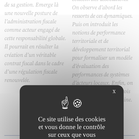
de sa gestion. Emerge là
On observe d’abord les
une nouvelle posture de
ressorts de ces dynamiques.
l’administration fiscale
Puis on introduit les
comme acteur engagé de
notions de performance
cette responsabilité globale.
territoriale et de
Il pourrait en résulter la
développement territorial
création d’un véritable
pour formaliser un modèle
contrat fiscal dans le cadre
d’évaluation des
d’une régulation fiscale
performances de systèmes
renouvelée.
d’acteurs locaux. Enfin, on
applique ce modèle à trois
X
territoires d’Ille-et-Vilaine.
Ce site utilise des cookies
et vous donne le contrôle
sur ceux que vous