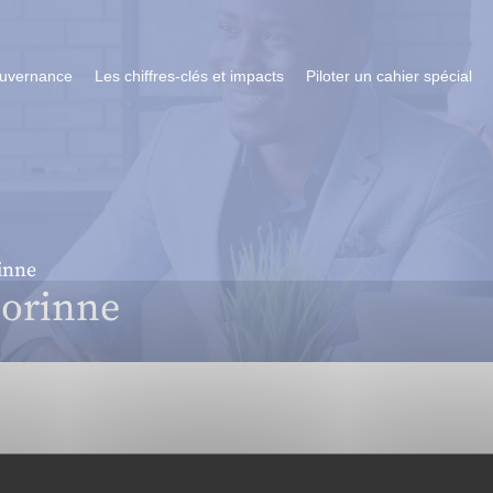
ouvernance
Les chiffres-clés et impacts
Piloter un cahier spécial
inne
orinne