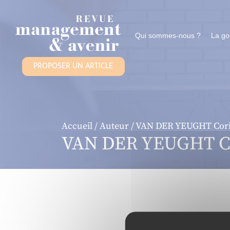
Panneau de gestion des cookies
Qui sommes-nous ?
La g
PROPOSER UN ARTICLE
Accueil
/
Auteur
/ VAN DER YEUGHT Cor
VAN DER YEUGHT C