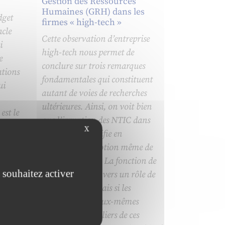
Gestion des Ressources
Humaines (GRH) dans les
dget
firmes « high-tech »
acle
Cette observation d’entreprise
i
high-tech nous permet de
e
conclure sur trois remarques
ations
fondamentales qui constituent
ui
autant de voies de recherches
ultérieures. Ainsi, on voit bien
est le
que l’irruption des NTIC dans
pes
X
l’entreprise modifie en
profondeur la notion même de
e
management : « La fonction de
 souhaitez activer
manager évolue vers un rôle de
facilitateur ». Mais si les
de de
managers sont eux-mêmes
fs.
utilisateurs familiers de ces