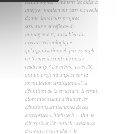
technologies, comment les aider à
intégrer totalement cette nouvelle
donne dans leurs propres
structures et réflexes de
management, aussi bien au
niveau technologique
qu’organisationnel, par exemple
en termes de contrôle ou de
leadership ? De même, les NTIC
ont un profond impact sur la
formulation stratégique et la
définition de la structure. Il serait
alors intéressant d’étudier les
définitions stratégiques de ces
entreprises « high-tech » afin de
déterminer l’éventuelle existence
de nouveaux modèles de