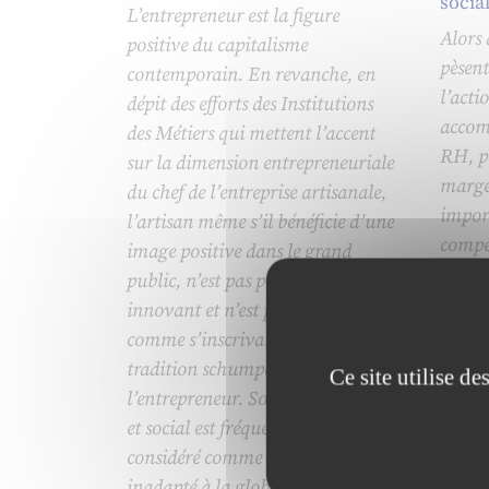
socia
L’entrepreneur est la figure
Alors 
positive du capitalisme
pèsent
contemporain. En revanche, en
l’acti
dépit des efforts des Institutions
accom
des Métiers qui mettent l’accent
RH, pa
sur la dimension entrepreneuriale
marge
du chef de l’entreprise artisanale,
impor
l’artisan même s’il bénéficie d’une
compét
image positive dans le grand
perfor
public, n’est pas perçu comme
modali
innovant et n’est pas appréhendé
offren
comme s’inscrivant dans la
d’act
tradition schumpétérienne de
Ce site utilise d
l’entrepreneur. Son ancrage local
et social est fréquemment
considéré comme passéiste et
inadapté à la globalisation,