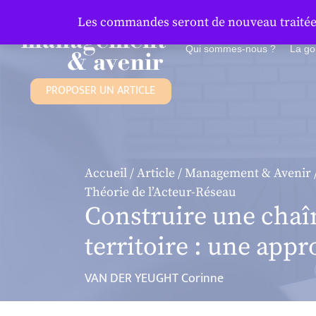
Panneau de gestion des cookies
Les commandes seront de nouveau traitées 
Qui sommes-nous ?
La g
PROPOSER UN ARTICLE
Accueil
/
Article
/
Management & Avenir
Théorie de l’Acteur-Réseau
Construire une chaîn
territoire : une app
VAN DER YEUGHT Corinne