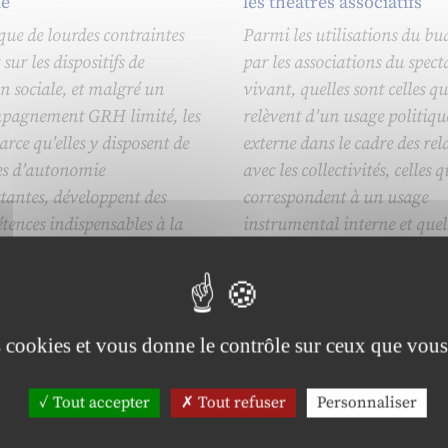
le
les théâtres associatifs
que de lourdes contraintes
Parmi les utilisations du bu
 sur les dispositifs de
par les associations du spect
on sociale, et malgré un
vivant, quelles sont celles qu
pagnement GRH limité, les
relèvent d’un usage politiqu
rce qu’elles y disposent de
externe dans le cadre des rel
s d’autonomie
avec les collectivités, celles q
tantes, développent des
correspondent à un usage
ences indispensables à la
instrumental interne et quel 
mance. La lecture des
« dosage » entre ces deux ty
tés utilisées par les RH
d’utilisations ? Telle est la
t des pistes de réflexion et
question à laquelle cet articl
ion pour la GRH.
répond, d’abord de manière
es cookies et vous donne le contrôle sur ceux que vous
théorique, puis de manière
pratique, au moyen de l’étu
Tout accepter
Tout refuser
Personnaliser
deux cas de théâtres associati