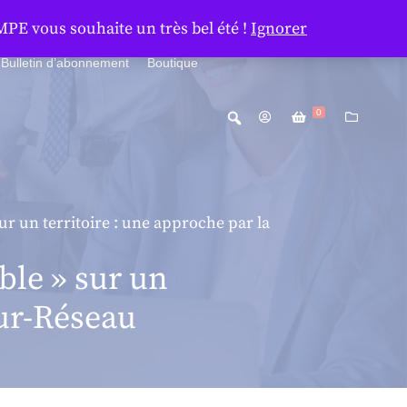
MPE vous souhaite un très bel été !
Ignorer
Bulletin d’abonnement
Boutique
0
ur un territoire : une approche par la
ble » sur un
eur-Réseau