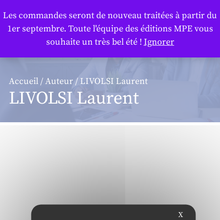
Panneau de gestion des cookies
Les commandes seront de nouveau traitées à partir du
1er septembre. Toute l'équipe des éditions MPE vous
souhaite un très bel été !
Ignorer
Accueil
/
Auteur
/ LIVOLSI Laurent
LIVOLSI Laurent
X