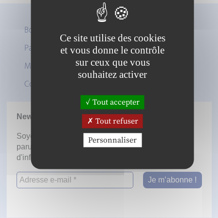
Boutique
Ce site utilise des cookies
Panier
et vous donne le contrôle
Twitter
sur ceux que vous
Mon compte
LinkedIn
souhaitez activer
Contact
Tout accepter
Newsletter
Tout refuser
Soyez informé dès la mise en ligne des prochaines
Personnaliser
parutions en vous inscrivant à notre lettre
d'information.