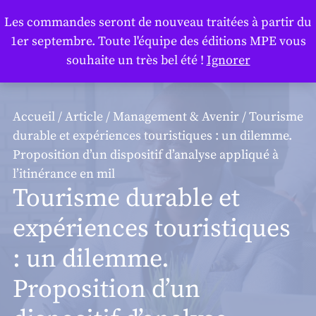
Panneau de gestion des cookies
Les commandes seront de nouveau traitées à partir du
1er septembre. Toute l'équipe des éditions MPE vous
souhaite un très bel été !
Ignorer
Accueil
/
Article
/
Management & Avenir
/ Tourisme
durable et expériences touristiques : un dilemme.
Proposition d’un dispositif d’analyse appliqué à
l’itinérance en mil
Tourisme durable et
expériences touristiques
: un dilemme.
Proposition d’un