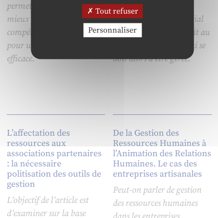
permet en conséquence de
idéologique d’un
Tout refuser
mieux définir les
volontarisme managérial
Personnaliser
compétences du manager
venant ignorer le conflit au
pour une collaboration
nom de la confiance qui se
efficace.
doit alors d’être gérée.
L’affectation des
De la Gestion des
ressources aux
Ressources Humaines à
associations partenaires
l’Animation des Relations
: la nécessaire
Humaines. Le cas des
politisation des outils de
entreprises artisanales
gestion
Peut-on parler de gestion
L’objectif de l’article est
des ressources humaines
d’examiner sur la base
dans les entreprises