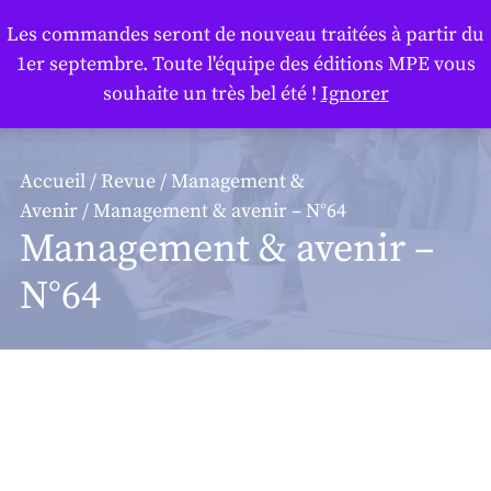
Panneau de gestion des cookies
Les commandes seront de nouveau traitées à partir du
1er septembre. Toute l'équipe des éditions MPE vous
souhaite un très bel été !
Ignorer
Accueil
/
Revue
/
Management &
Avenir
/ Management & avenir – N°64
Management & avenir –
N°64