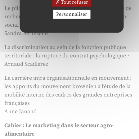
Tout refuser
Le pilotage de la performance éthique : résultats de
Personnaliser
recherches-interventions dans le secteur médico-
social
Sandra Bertezene
La discrimination au sein de la fonction publique
territoriale : la rupture du contrat psychologique ?
Arnaud Scaillerez
La carrière intra organisationnelle en mouvement :
les apports du mouvement brownien à l’étude de la
mobilité interne des cadres des grandes entreprises
françaises
Anne Janand
Cahier : Le marketing dans le secteur agro-
alimentaire