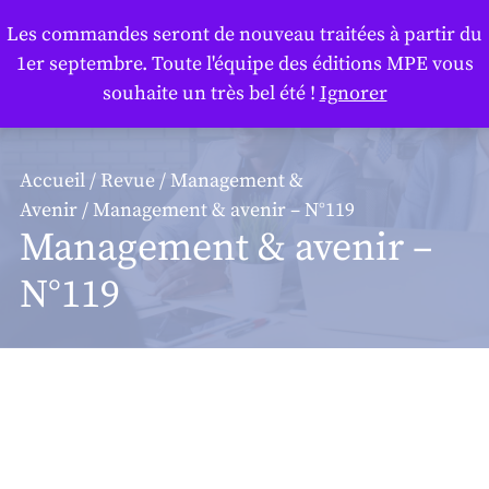
Panneau de gestion des cookies
Les commandes seront de nouveau traitées à partir du
1er septembre. Toute l'équipe des éditions MPE vous
souhaite un très bel été !
Ignorer
Accueil
/
Revue
/
Management &
Avenir
/ Management & avenir – N°119
Management & avenir –
N°119