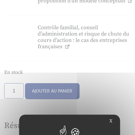
proposition d’un modèle conceptuel
Contrôle familial, conseil
d’administration et risque de chute du
cours d’action : le cas des entreprises
françaises
En stock
quantité
AJOUTER AU PANIER
de
Management
&
avenir
X
Résumé
-