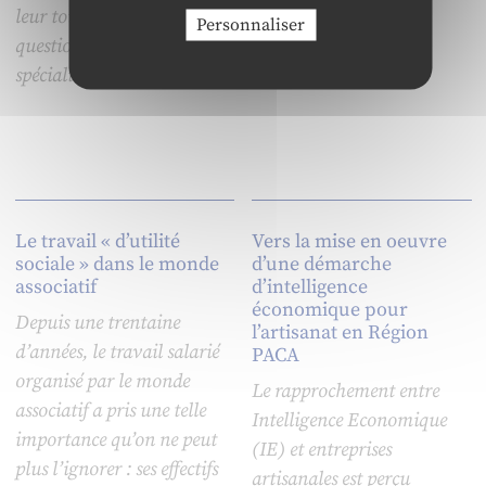
leur tour l’importance de la
Personnaliser
question du pouvoir des
spécialistes en RH.
Le travail « d’utilité
Vers la mise en oeuvre
sociale » dans le monde
d’une démarche
associatif
d’intelligence
économique pour
Depuis une trentaine
l’artisanat en Région
d’années, le travail salarié
PACA
organisé par le monde
Le rapprochement entre
associatif a pris une telle
Intelligence Economique
importance qu’on ne peut
(IE) et entreprises
plus l’ignorer : ses effectifs
artisanales est perçu