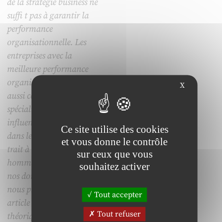
de la stratégie business ne
suffi t pas à garantir la
performance
organisationnelle. Les
entreprises avec la
meilleure performance
organisationnelle sont
X
aussi celles qui donnent aux
spécialistes RH une
influence prépondérante
Ce site utilise des cookies
dans les décisions qui ont
et vous donne le contrôle
trait à la gestion des
sur ceux que vous
hommes. Parallèlement à
souhaitez activer
nos données empiriques
nous proposons dans cet
Tout accepter
article des éléments
Tout refuser
théoriques qui confirment à