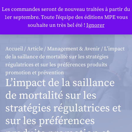
Panneau de gestion des cookies
Les commandes seront de nouveau traitées à partir du
1er septembre. Toute l'équipe des éditions MPE vous
souhaite un très bel été !
Ignorer
Accueil
/
Article
/
Management & Avenir
/ L’impact
de la saillance de mortalité sur les stratégies
régulatrices et sur les préférences produits
promotion et prévention
L’impact de la saillance
de mortalité sur les
stratégies régulatrices et
sur les préférences