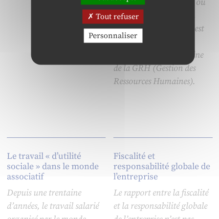
les TIC dans un secteur ou
un domaine donné. En
Tout refuser
conclusion, cette grille est
Personnaliser
appliquée, de façon
exploratoire, au domaine
de la GRH (Gestion des
Ressources Humaines).
Le travail « d’utilité
Fiscalité et
sociale » dans le monde
responsabilité globale de
associatif
l’entreprise
Depuis une trentaine
Le rapport entre la fiscalité
d’années, le travail salarié
et la responsabilité globale