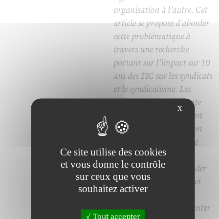
organisation à l’autre. Cet
article se propose d’aborder
cette problématique à
travers une recherche
portant sur l’impact sur 10
ans des TIC sur les syndicats
et le syndicalisme. Les
différentes étapes de cette
X
recherche qualitative ont
conduit à l’identification
puis la validation d’une
Ce site utilise des cookies
grille d’analyse simple
et vous donne le contrôle
permettant d’appréhender
sur ceux que vous
l’ensemble des impacts et
souhaitez activer
des enjeux que peuvent
potentiellement représenter
Tout accepter