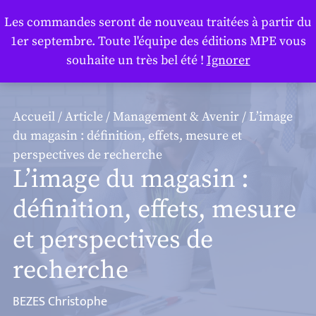
Panneau de gestion des cookies
Les commandes seront de nouveau traitées à partir du
1er septembre. Toute l'équipe des éditions MPE vous
souhaite un très bel été !
Ignorer
Accueil
/
Article
/
Management & Avenir
/ L’image
du magasin : définition, effets, mesure et
perspectives de recherche
L’image du magasin :
définition, effets, mesure
et perspectives de
recherche
BEZES Christophe