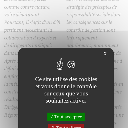
comme contre-nature,
stratégie des préceptes de
voire dénaturant.
responsabilité sociale dont
Pourtant, il s’agit d’un défi
les conséquences sur le
pertinent nécessitant la
contrôle de gestion sont
collaboration d’experts et
théoriquement
de dirigeants impliqués
nombreuses, notamment
dans une même démarche.
en matière de mesure et de
X
Après avoir brièvement
reporting. Ainsi, en proie à
défini les concepts
ce qui constitue l’une des
employés, nous présentons
clés de lecture de
Ce site utilise des cookies
la méthodologie co-
l’implication des sociétés en
et vous donne le contrôle
construite et les premiers
matière de RSE, le système
sur ceux que vous
résultats du Club de
budgétaire doit être
souhaitez activer
Dirigeants Artisans de la
configuré de façon adaptée
Région PACA.
afin qu’il puisse assurer une
Tout accepter
fonction de mesure de la
Tout refuser