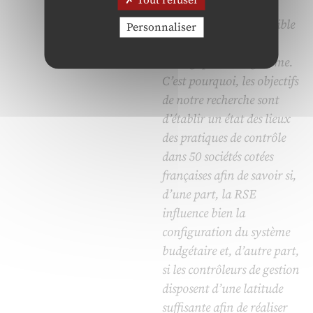
nouvelle performance
sociétale et être susceptible
Personnaliser
de fonder des actions
stratégiques à long terme.
C’est pourquoi, les objectifs
de notre recherche sont
d’établir un état des lieux
des pratiques de contrôle
dans 50 sociétés cotées
françaises afin de savoir si,
d’une part, la RSE
influence bien la
configuration du système
budgétaire et, d’autre part,
si les contrôleurs de gestion
disposent d’une latitude
suffisante afin de réaliser