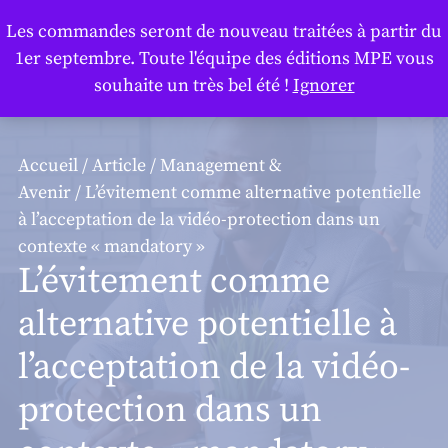
Panneau de gestion des cookies
Les commandes seront de nouveau traitées à partir du
1er septembre. Toute l'équipe des éditions MPE vous
souhaite un très bel été !
Ignorer
Accueil
/
Article
/
Management &
Avenir
/ L’évitement comme alternative potentielle
à l’acceptation de la vidéo-protection dans un
contexte « mandatory »
L’évitement comme
alternative potentielle à
l’acceptation de la vidéo-
protection dans un