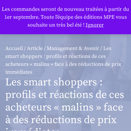
Panneau de gestion des cookies
Les commandes seront de nouveau traitées à partir du
1er septembre. Toute l'équipe des éditions MPE vous
souhaite un très bel été !
Ignorer
Accueil
/
Article
/
Management & Avenir
/ Les
smart shoppers : profils et réactions de ces
acheteurs « malins » face à des réductions de prix
immédiates
Les smart shoppers :
profils et réactions de ces
acheteurs « malins » face
à des réductions de prix