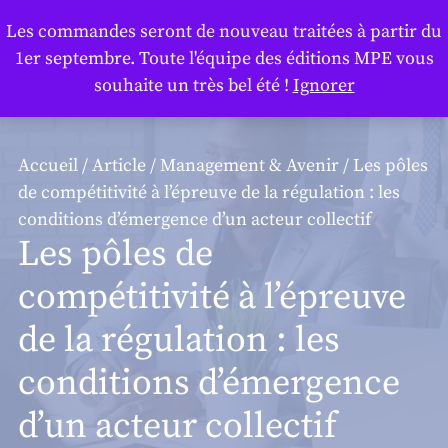
Panneau de gestion des cookies
Les commandes seront de nouveau traitées à partir du
1er septembre. Toute l'équipe des éditions MPE vous
souhaite un très bel été !
Ignorer
Accueil
/
Article
/
Management & Avenir
/ Les pôles
de compétitivité à l’épreuve de la régulation : les
conditions d’émergence d’un acteur collectif
Les pôles de
compétitivité à l’épreuve
de la régulation : les
conditions d’émergence
d’un acteur collectif