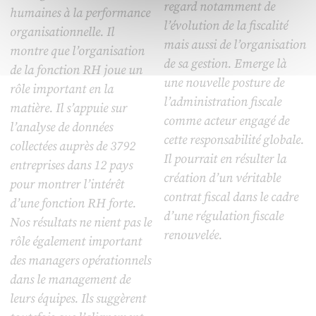
regard notamment de
humaines à la performance
l’évolution de la fiscalité
organisationnelle. Il
mais aussi de l’organisation
montre que l’organisation
de sa gestion. Emerge là
de la fonction RH joue un
une nouvelle posture de
rôle important en la
l’administration fiscale
matière. Il s’appuie sur
comme acteur engagé de
l’analyse de données
cette responsabilité globale.
collectées auprès de 3792
Il pourrait en résulter la
entreprises dans 12 pays
création d’un véritable
pour montrer l’intérêt
contrat fiscal dans le cadre
d’une fonction RH forte.
d’une régulation fiscale
Nos résultats ne nient pas le
renouvelée.
rôle également important
des managers opérationnels
dans le management de
leurs équipes. Ils suggèrent