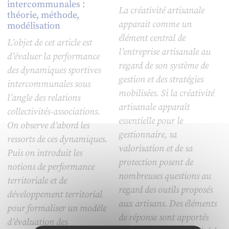
intercommunales :
La créativité artisanale
théorie, méthode,
apparait comme un
modélisation
élément central de
L’objet de cet article est
l’entreprise artisanale au
d’évaluer la performance
regard de son système de
des dynamiques sportives
gestion et des stratégies
intercommunales sous
mobilisées. Si la créativité
l’angle des relations
artisanale apparaît
collectivités-associations.
essentielle pour le
On observe d’abord les
gestionnaire, sa
ressorts de ces dynamiques.
valorisation et de sa
Puis on introduit les
protection posent de
notions de performance
nombreuses questions au
territoriale et de
regard des outils proposés
développement territorial
aux artisans. Des éléments
pour formaliser un modèle
de réponse sont apportés
d’évaluation des