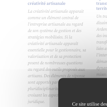
créativité artisanale
trans
territ
La créativité artisanale apparait
Un tra
comme un élément central de
dizain
l’entreprise artisanale au regard
Ardenn
de son système de gestion et des
des in
stratégies mobilisées. Si la
transf
créativité artisanale apparaît
liées 
essentielle pour le gestionnaire, sa
l’inte
valorisation et de sa protection
démarc
posent de nombreuses questions
dynam
au regard des outils proposés aux
mises 
artisans. Des éléments de réponse
straté
sont apportés par la
l’adap
pluridisciplinarité de l’analyse,
collab
croisant les aspects de gestion et
juridique.
Ce site utilise d