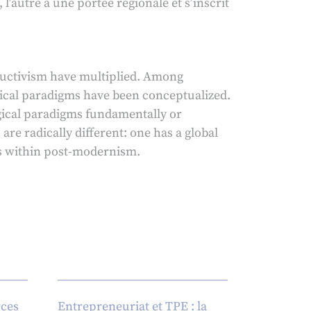
 l’autre a une portée régionale et s’inscrit
ructivism have multiplied. Among
gical paradigms have been conceptualized.
gical paradigms fundamentally or
are radically different: one has a global
es within post-modernism.
rces
Entrepreneuriat et TPE : la