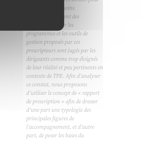
répondre aux besoins
d’accompagnement des
entrepreneurs. Or les
programmes et les outils de
gestion proposés par ces
prescripteurs sont jugés par les
dirigeants comme trop éloignés
de leur réalité et peu pertinents en
contexte de TPE. Afin d’analyser
ce constat, nous proposons
d’utiliser le concept de « rapport
de prescription » afin de dresser
d’une part une typologie des
principales figures de
l’accompagnement, et d’autre
part, de poser les bases du