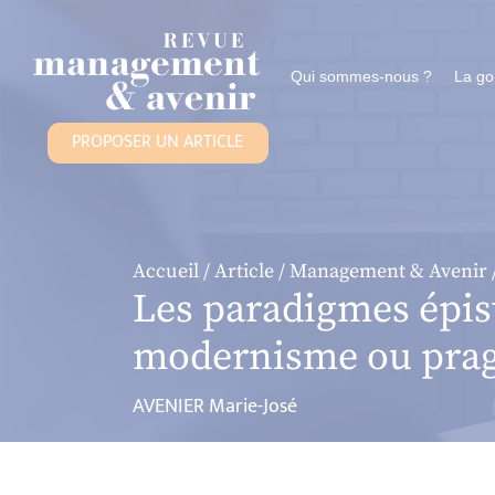
Panneau de gestion des cookies
Qui sommes-nous ?
La g
PROPOSER UN ARTICLE
Accueil
/
Article
/
Management & Avenir
Les paradigmes épist
modernisme ou pra
AVENIER Marie-José