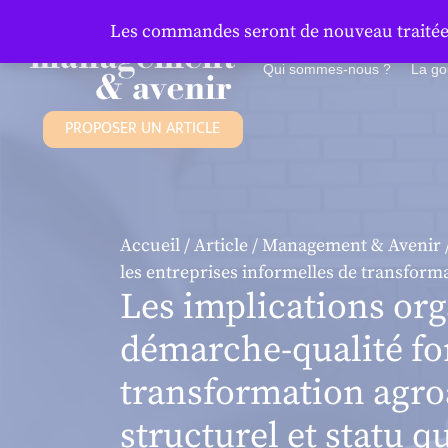
Panneau de gestion des cookies
Les commandes seront de nouveau traitées 
Qui sommes-nous ?
La g
PROPOSER UN ARTICLE
Accueil
/
Article
/
Management & Avenir
les entreprises informelles de transform
Les implications org
démarche-qualité for
transformation agro
structurel et statu q