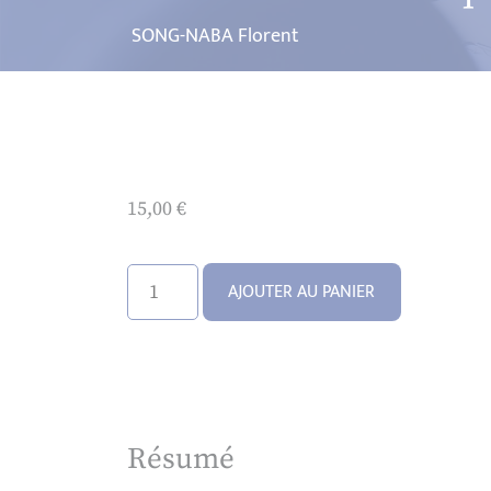
SONG-NABA Florent
15,00
€
quantité
AJOUTER AU PANIER
de
Les
implications
organisationnelles
de
Résumé
la
mise