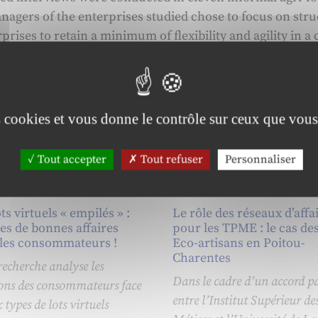
agers of the enterprises studied chose to focus on stru
prises to retain a minimum of flexibility and agility in a
stomer pressure for higher quality.
es cookies et vous donne le contrôle sur ceux que vous
Tout accepter
Tout refuser
Personnaliser
ts virtuels « empilés » :
Le rôle des réseaux d’affa
es de bonnes affaires
pour les TPME : le cas de
les consommateurs !
Eco-artisans en Poitou-
Charentes
recherche analyse les
Dans le cadre d’un accord pa
ions des consommateurs face
entre l’Institut Supérieur de
 types de lots virtuels