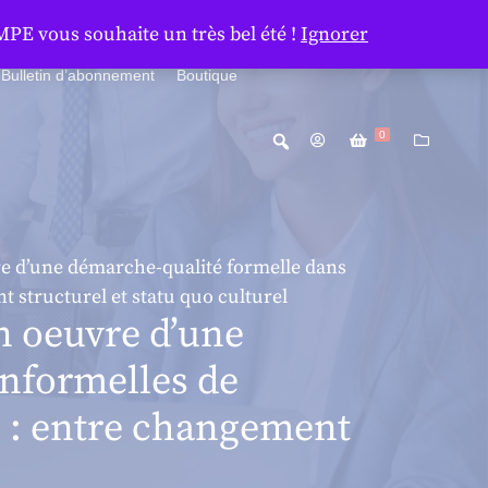
MPE vous souhaite un très bel été !
Ignorer
Bulletin d’abonnement
Boutique
0
vre d’une démarche-qualité formelle dans
 structurel et statu quo culturel
n oeuvre d’une
informelles de
o : entre changement