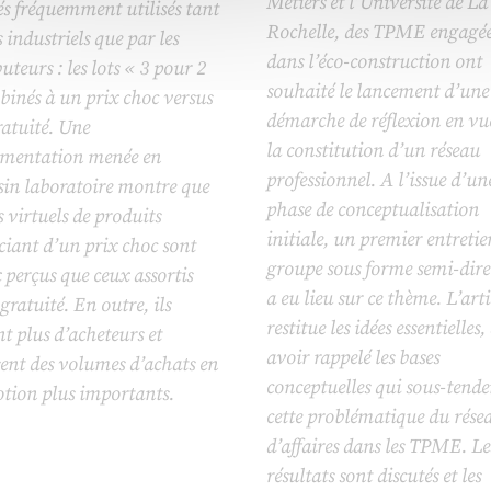
Métiers et l’Université de La
s fréquemment utilisés tant
Rochelle, des TPME engagée
s industriels que par les
dans l’éco-construction ont
buteurs : les lots « 3 pour 2
souhaité le lancement d’une
inés à un prix choc versus
démarche de réflexion en vu
ratuité. Une
la constitution d’un réseau
imentation menée en
professionnel. A l’issue d’un
in laboratoire montre que
phase de conceptualisation
ts virtuels de produits
initiale, un premier entretie
ciant d’un prix choc sont
groupe sous forme semi-dire
perçus que ceux assortis
a eu lieu sur ce thème. L’arti
gratuité. En outre, ils
restitue les idées essentielles,
nt plus d’acheteurs et
avoir rappelé les bases
ent des volumes d’achats en
conceptuelles qui sous-tende
tion plus importants.
cette problématique du rése
d’affaires dans les TPME. Le
résultats sont discutés et les