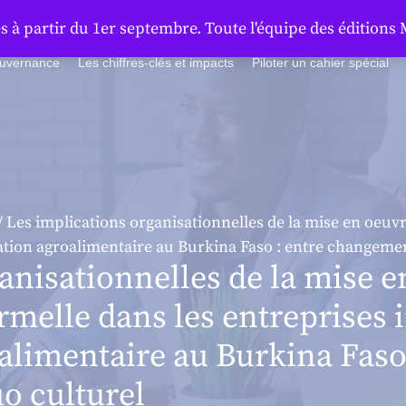
à partir du 1er septembre. Toute l'équipe des éditions 
ouvernance
Les chiffres-clés et impacts
Piloter un cahier spécial
/ Les implications organisationnelles de la mise en oeu
ation agroalimentaire au Burkina Faso : entre changement
anisationnelles de la mise e
melle dans les entreprises 
alimentaire au Burkina Fas
uo culturel