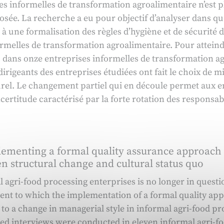
es informelles de transformation agroalimentaire n’est pl
sée. La recherche a eu pour objectif d’analyser dans q
 une formalisation des règles d’hygiène et de sécurité 
rmelles de transformation agroalimentaire. Pour atteindre 
s dans onze entreprises informelles de transformation a
irigeants des entreprises étudiées ont fait le choix de m
turel. Le changement partiel qui en découle permet aux
incertitude caractérisé par la forte rotation des responsabl
lementing a formal quality assurance approach 
 structural change and cultural status quo
agri-food processing enterprises is no longer in question
tent to which the implementation of a formal quality app
s to a change in managerial style in informal agri-food pr
tured interviews were conducted in eleven informal agri-