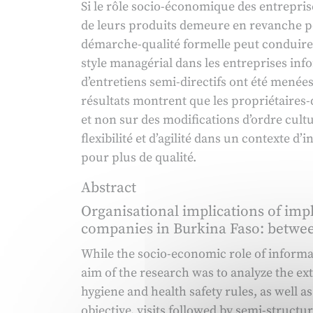
Si le rôle socio-économique des entrepris
en
de leurs produits demeure en revanche po
oeuvre
démarche-qualité formelle peut conduire à
d’une
style managérial dans les entreprises info
démarche-
d’entretiens semi-directifs ont été menée
qualité
résultats montrent que les propriétaires-d
formelle
et non sur des modifications d’ordre cul
dans
flexibilité et d’agilité dans un contexte d’
les
pour plus de qualité.
entreprises
informelles
Abstract
de
Organisational implications of imp
transformation
companies in Burkina Faso: between
agroalimentaire
While the socio-economic role of informal 
au
aim of the research was to analyze the ex
Burkina
hygiene and health safety rules, as well a
Faso
objective, visits followed by semi-struc