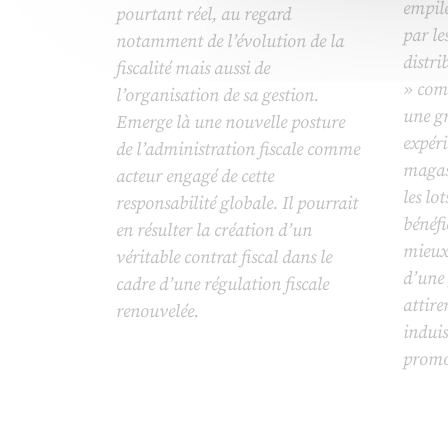
empilé
pourtant réel, au regard
par le
notamment de l’évolution de la
distri
fiscalité mais aussi de
» comb
l’organisation de sa gestion.
une g
Emerge là une nouvelle posture
expér
de l’administration fiscale comme
magas
acteur engagé de cette
les lo
responsabilité globale. Il pourrait
bénéfi
en résulter la création d’un
mieux 
véritable contrat fiscal dans le
d’une 
cadre d’une régulation fiscale
attire
renouvelée.
induis
promo