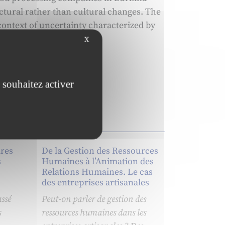
ctural rather than cultural changes. The
 context of uncertainty characterized by
X
 souhaitez activer
ires
De la Gestion des Ressources
s
Humaines à l’Animation des
Relations Humaines. Le cas
des entreprises artisanales
ssé
Peut-on parler de gestion des
s
ressources humaines dans les