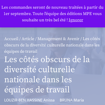
Panneau de gestion des cookies
Les commandes seront de nouveau traitées à partir du
1er septembre. Toute l'équipe des éditions MPE vous
souhaite un très bel été !
Ignorer
Accueil
/
Article
/
Management & Avenir
/ Les côtés
obscurs de la diversité culturelle nationale dans les
équipes de travail
Les côtés obscurs de la
diversité culturelle
nationale dans les
équipes de travail
LOUZIR-BEN HASSINE Anissa
BRUNA Maria