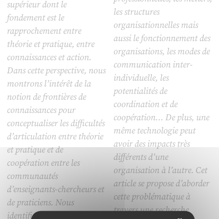
supérieur dont le
les structures
fondement est le
organisationnelles mais
rapprochement entre
aussi le fonctionnement des
théorie et pratique, entre
organisations, les modes de
connaissances et action.
communication inter-
Dans cette perspective, nous
individuelle, les
montrons l’intérêt de la
potentialités de
notion de frontières de
coordination et de
connaissances pour
coopération… De plus, une
conceptualiser les difficultés
même technologie peut
d’articulation entre théorie
avoir des impacts très
et pratique et de
différents d’une
coopération entre les
organisation à l’autre. Cet
communautés
article se propose d’aborder
d’enseignants-chercheurs et
cette problématique à
de praticiens. Nous
travers une recherche
identifions trois types de