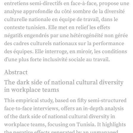
entretiens semi-directifs en face-à-face, propose une
nationale
analyse approfondie du côté sombre de la diversité
dans
culturelle nationale en équipe de travail, dans le
les
contexte tunisien. Elle met en relief les effets
équipes
négatifs engendrés par une hétérogénéité non gérée
de
des cadres culturels nationaux sur la performance
travail
des équipes. Elle interroge, en miroir, les conditions
d’une plus forte inclusivité sociale au travail.
Abstract
The dark side of national cultural diversity
in workplace teams
This empirical study, based on fifty semi-structured
face-to-face interviews, offers an in-depth analysis
of the dark side of national cultural diversity in
workplace teams, focusing on Tunisia. It highlights
the negative effects generated by an unmanaged