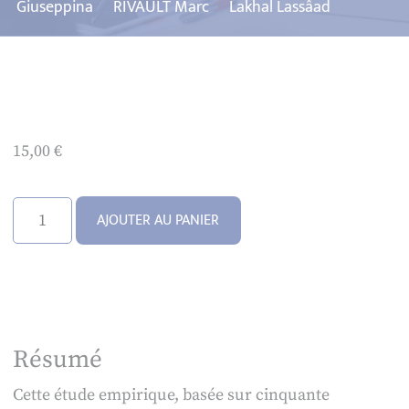
Giuseppina
RIVAULT Marc
Lakhal Lassâad
15,00
€
quantité
AJOUTER AU PANIER
de
Les
côtés
obscurs
de
Résumé
la
diversité
Cette étude empirique, basée sur cinquante
culturelle