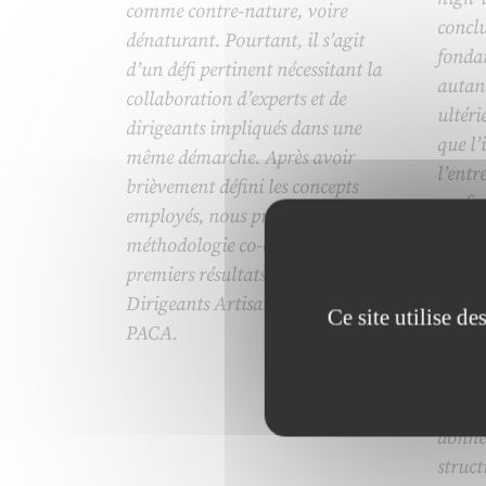
comme contre-nature, voire
conclu
dénaturant. Pourtant, il s’agit
fonda
d’un défi pertinent nécessitant la
autant
collaboration d’experts et de
ultéri
dirigeants impliqués dans une
que l’
même démarche. Après avoir
l’entr
brièvement défini les concepts
profo
employés, nous présentons la
manag
méthodologie co-construite et les
manag
premiers résultats du Club de
facili
Dirigeants Artisans de la Région
Ce site utilise d
manag
PACA.
utilis
techno
intégr
donne
struct