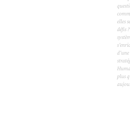
questi
comme
elles 
défis 
systèm
s’enri
d’une 
straté
Humai
plus 
aujour