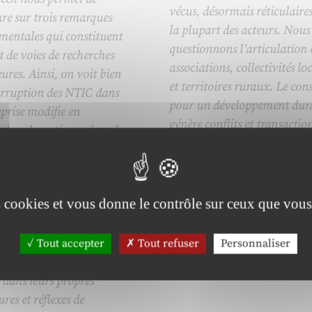
vécus, désormais réticulaires
re sur trois remarques
la plupart des acteurs. Nous
mentales qui constituent
questionnons l’articulation 
 de voies de recherches
associations, collectivités lo
eures. Ainsi, on voit bien
et territoires ruraux. Le con
irruption des NTIC dans
pour un développement dur
eprise modifie en
génère conflits et transaction
ndeur la notion même de
ouvre le débat traditionnel
ement : « La fonction de
réservé aux propriétaires fon
er évolue vers un rôle de
sur l’usage de l’espace.
tateur ». Mais si les
es cookies et vous donne le contrôle sur ceux que vous
ers sont eux-mêmes
ateurs familiers de ces
logies, comment les aider à
Tout accepter
Tout refuser
Personnaliser
er totalement cette nouvelle
 dans leurs propres
ures et réflexes de