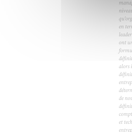
manag
nivea
qu’or
en ter
leade
ont u
formul
défini
alors 
défini
entrep
déterm
de no
défini
compte
et tec
entrep