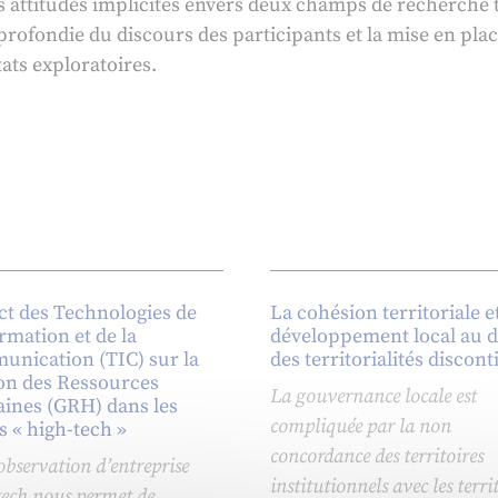
s attitudes implicites envers deux champs de recherche t
profondie du discours des participants et la mise en plac
ats exploratoires.
t des Technologies de
La cohésion territoriale et
ormation et de la
développement local au d
nication (TIC) sur la
des territorialités discon
on des Ressources
La gouvernance locale est
nes (GRH) dans les
compliquée par la non
s « high-tech »
concordance des territoires
observation d’entreprise
institutionnels avec les terri
tech nous permet de