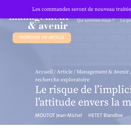
Panneau de gestion des cookies
Les commandes seront de nouveau traitées 
Qui sommes-nous ?
La g
PROPOSER UN ARTICLE
Accueil
/
Article
/
Management & Avenir
recherche exploratoire
Le risque de l’implic
l’attitude envers la
MOUTOT Jean-Michel
HETET Blandine