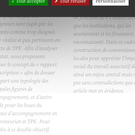
mais qui conduit à rémunére
Tout accepter
Tout refuser
Personnaliser
mmes et les outils de
travailleurs du monde associ
n proposés par ces
en fonction de « l’utilité soc
ipteurs sont jugés par les
que les institutions, qui les
eants comme trop éloignés
soutiennent et les financent,
r réalité et peu pertinents en
reconnaissent. Dans ce cadre
te de TPE. Afin d’analyser
construction de conventions
stat, nous proposons
locales pour apprécier l’imp
iser le concept de « rapport
social du travail associatif d
scription » afin de dresser
ainsi un enjeu central mais n
part une typologie des
pas sans contradictions que 
pales figures de
article met en évidence.
ompagnement, et d’autre
de poser les bases du
ssus d’accompagnement en
preneuriat et TPE. Pour
re à ce double objectif,