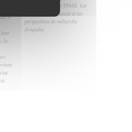
r les
d’affaires dans les TPME. Les
atif
résultats sont discutés et les
iale »
perspectives de recherche
évoquées.
 leur
, la
act
evient
’est
cet