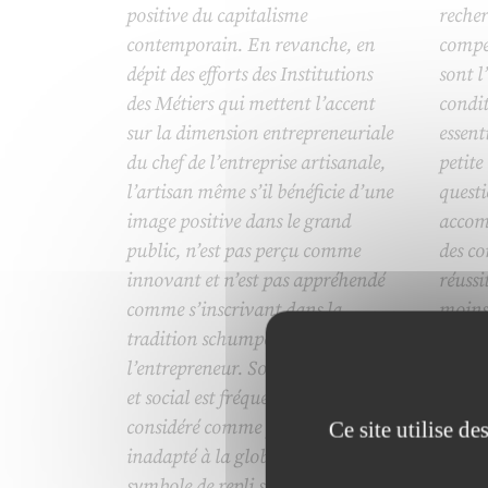
positive du capitalisme
recher
contemporain. En revanche, en
compé
dépit des efforts des Institutions
sont l
des Métiers qui mettent l’accent
condit
sur la dimension entrepreneuriale
essent
du chef de l’entreprise artisanale,
petite
l’artisan même s’il bénéficie d’une
quest
image positive dans le grand
accom
public, n’est pas perçu comme
des co
innovant et n’est pas appréhendé
réussi
comme s’inscrivant dans la
moins 
tradition schumpétérienne de
effet
l’entrepreneur. Son ancrage local
d’acte
et social est fréquemment
le jou
considéré comme passéiste et
répon
Ce site utilise d
inadapté à la globalisation,
d’acc
symbole de repli sur soi,
entrep