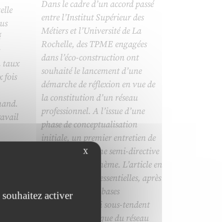
Dans le cadre d’un accord passé
elle
entre l’Institut Supérieur des
us
Métiers et l’Université de La
é
Rochelle, des TPME engagées
dans l’éco-construction ont
n taux
souhaité le lancement d’une
 fois
démarche de réflexion en vue de
la constitution d’un réseau
hand.
professionnel. A l’issue d’une
ravail
phase de conceptualisation
initiale, un premier entretien de
groupe sous forme semi-directive
X
a eu lieu sur ce thème. L’article en
restitue les idées essentielles, après
vail
avoir rappelé les bases
 souhaitez activer
e
conceptuelles qui sous-tendent
ne
cette problématique du réseau