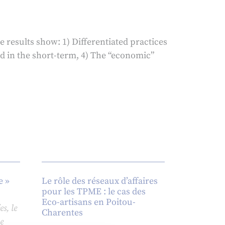
 results show: 1) Differentiated practices
d in the short-term, 4) The “economic”
e »
Le rôle des réseaux d’affaires
pour les TPME : le cas des
Eco-artisans en Poitou-
s, le
Charentes
le