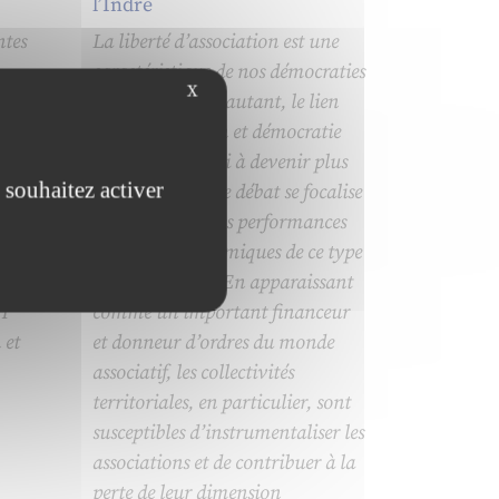
l’Indre
ntes
La liberté d’association est une
caractéristique de nos démocraties
X
n
modernes. Pour autant, le lien
, les
entre association et démocratie
nt de
tend aujourd’hui à devenir plus
 souhaitez activer
ténu, alors que le débat se focalise
s
davantage sur les performances
à la
sociales et économiques de ce type
d’organisation. En apparaissant
RH
comme un important financeur
 et
et donneur d’ordres du monde
associatif, les collectivités
territoriales, en particulier, sont
susceptibles d’instrumentaliser les
associations et de contribuer à la
perte de leur dimension