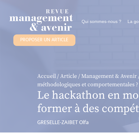
Panneau de gestion des cookies
Qui sommes-nous ?
La g
PROPOSER UN ARTICLE
Accueil
/
Article
/
Management & Avenir
méthodologiques et comportementales ?
Le hackathon en mod
former à des compé
GRESELLE-ZAIBET Olfa