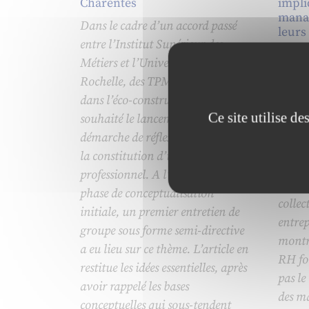
Charentes
impli
manag
Dans le cadre d’un accord passé
leurs
entre l’Institut Supérieur des
Cet ar
Métiers et l’Université de La
contr
Rochelle, des TPME engagées
ressou
dans l’éco-construction ont
perfor
Ce site utilise d
souhaité le lancement d’une
montre
démarche de réflexion en vue de
fonct
la constitution d’un réseau
import
professionnel. A l’issue d’une
s’appu
phase de conceptualisation
collec
initiale, un premier entretien de
entrep
groupe sous forme semi-directive
montre
a eu lieu sur ce thème. L’article en
RH for
restitue les idées essentielles, après
pas le
avoir rappelé les bases
des m
conceptuelles qui sous-tendent