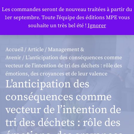
Panneau de gestion des cookies
Les commandes seront de nouveau traitées à partir du
1er septembre. Toute l'équipe des éditions MPE vous
souhaite un très bel été !
Ignorer
Accueil
/
Article
/
Management &
Avenir
/ L’anticipation des conséquences comme
vecteur de l’intention de tri des déchets : rôle des
émotions, des croyances et de leur valence
L’anticipation des
conséquences comme
vecteur de l’intention de
tri des déchets : rôle des