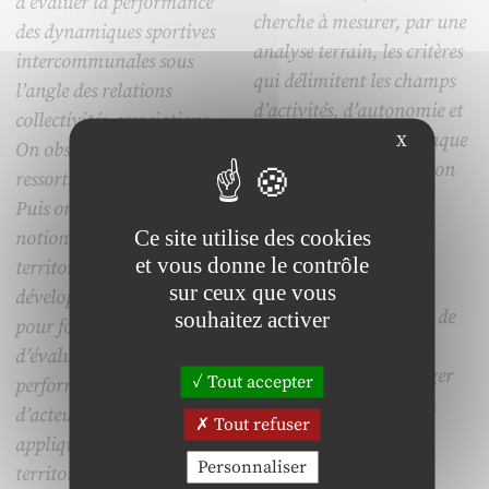
d’évaluer la performance
cherche à mesurer, par une
des dynamiques sportives
analyse terrain, les critères
intercommunales sous
qui délimitent les champs
l’angle des relations
d’activités, d’autonomie et
collectivités-associations.
de responsabilité de chaque
X
On observe d’abord les
partie prenante (fonction
ressorts de ces dynamiques.
ressources humaines et
Puis on introduit les
managers) dans les
Ce site utilise des cookies
notions de performance
processus ressources
et vous donne le contrôle
territoriale et de
humaines. Ce travail
sur ceux que vous
développement territorial
permet en conséquence de
souhaitez activer
pour formaliser un modèle
mieux définir les
d’évaluation des
compétences du manager
Tout accepter
performances de systèmes
pour une collaboration
d’acteurs locaux. Enfin, on
Tout refuser
efficace.
applique ce modèle à trois
Personnaliser
territoires d’Ille-et-Vilaine.