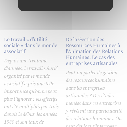
Le travail « d’utilité
De la Gestion des
sociale » dans le monde
Ressources Humaines à
associatif
l’Animation des Relations
Humaines. Le cas des
Depuis une trentaine
entreprises artisanales
d’années, le travail salarié
Peut-on parler de gestion
organisé par le monde
des ressources humaines
associatif a pris une telle
dans les entreprises
importance qu’on ne peut
artisanales ? Des études
plus l’ignorer : ses effectifs
menées dans ces entreprises
ont été multipliés par trois
y révèlent une particularité
depuis le début des années
des relations humaines. On
1980 et son taux de
peut dès lors s’interroger