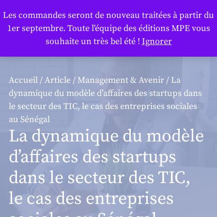
Panneau de gestion des cookies
Les commandes seront de nouveau traitées à partir du
1er septembre. Toute l'équipe des éditions MPE vous
souhaite un très bel été !
Ignorer
Accueil
/
Article
/
Management & Avenir
/ La
dynamique du modèle d’affaires des startups dans
le secteur des TIC, le cas des entreprises sociales
au Sénégal
La dynamique du modèle
d’affaires des startups
dans le secteur des TIC,
le cas des entreprises