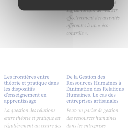
disposent d’une latitude
suffisante afin de réaliser
effectivement des activités
afférentes à un « éco-
contrôle ».
Les frontières entre
De la Gestion des
théorie et pratique dans
Ressources Humaines à
les dispositifs
l’Animation des Relations
d’enseignement en
Humaines. Le cas des
apprentissage
entreprises artisanales
La question des relations
Peut-on parler de gestion
entre théorie et pratique est
des ressources humaines
régulièrement au centre des
dans les entreprises