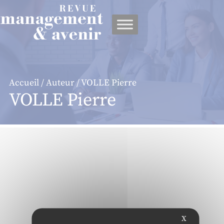
Panneau de gestion des cookies
Accueil
/
Auteur
/ VOLLE Pierre
VOLLE Pierre
X