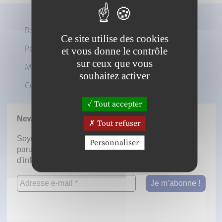
Boutique
Ce site utilise des cookies
Panier
et vous donne le contrôle
Twitter
sur ceux que vous
Mon compte
LinkedIn
souhaitez activer
Contact
Tout accepter
Newsletter
Tout refuser
Soyez informé dès la mise en ligne des prochaines
Personnaliser
parutions en vous inscrivant à notre lettre
d'information.