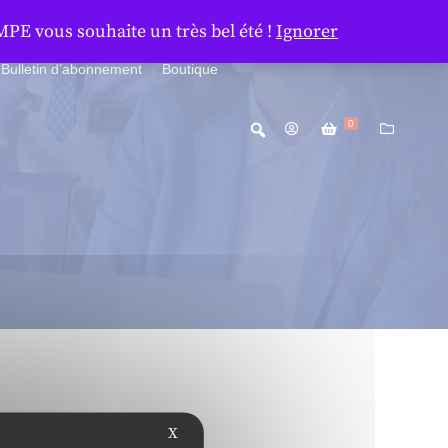
MPE vous souhaite un très bel été !
Ignorer
Bulletin d’abonnement
Boutique
0
X