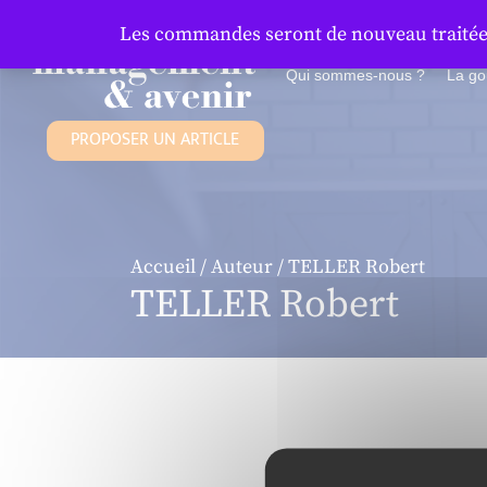
Panneau de gestion des cookies
Les commandes seront de nouveau traitées 
Qui sommes-nous ?
La g
PROPOSER UN ARTICLE
Accueil
/
Auteur
/ TELLER Robert
TELLER Robert