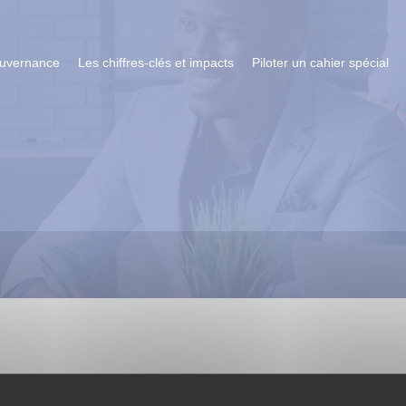
ouvernance
Les chiffres-clés et impacts
Piloter un cahier spécial