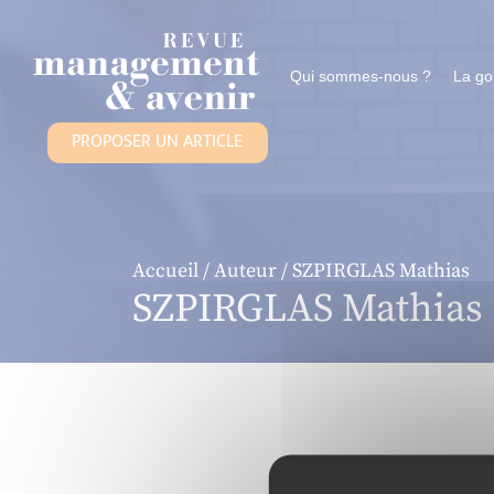
Panneau de gestion des cookies
Qui sommes-nous ?
La g
PROPOSER UN ARTICLE
Accueil
/
Auteur
/ SZPIRGLAS Mathias
SZPIRGLAS Mathias