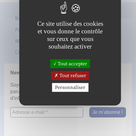
Boutique
Ce site utilise des cookies
Panier
et vous donne le contrôle
Twitter
sur ceux que vous
Mon compte
LinkedIn
souhaitez activer
Contact
Tout accepter
Newsletter
Tout refuser
Soyez informé dès la mise en ligne des prochaines
Personnaliser
parutions en vous inscrivant à notre lettre
d'information.