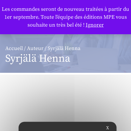
Panneau de gestion des cookies
Les commandes seront de nouveau traitées à partir du
1er septembre. Toute l'équipe des éditions MPE vous
souhaite un très bel été !
Ignorer
Accueil
/
Auteur
/ Syrjälä Henna
Syrjälä Henna
X