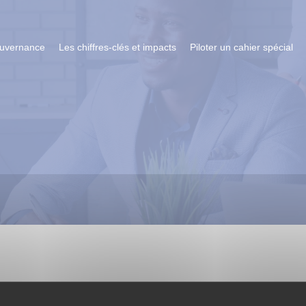
ouvernance
Les chiffres-clés et impacts
Piloter un cahier spécial