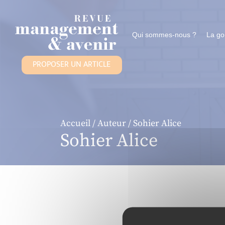
Panneau de gestion des cookies
Qui sommes-nous ?
La g
PROPOSER UN ARTICLE
Accueil
/
Auteur
/ Sohier Alice
Sohier Alice