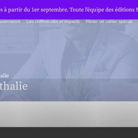
à partir du 1er septembre. Toute l'équipe des éditions 
ouvernance
Les chiffres-clés et impacts
Piloter un cahier spécial
alie
halie