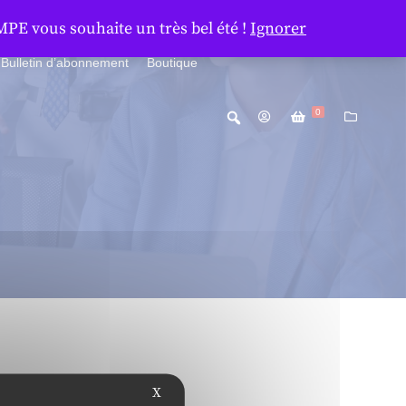
MPE vous souhaite un très bel été !
Ignorer
Bulletin d’abonnement
Boutique
0
X