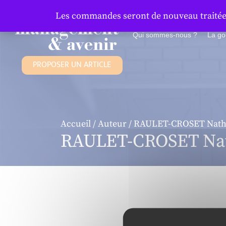
Panneau de gestion des cookies
Les commandes seront de nouveau traitées 
Qui sommes-nous ?
La g
PROPOSER UN ARTICLE
Accueil
/
Auteur
/ RAULET-CROSET Nath
RAULET-CROSET Nat