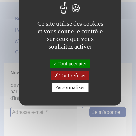
Boutique
Ce site utilise des cookies
Panier
et vous donne le contrôle
Twitter
sur ceux que vous
Mon compte
LinkedIn
souhaitez activer
Contact
Tout accepter
Newsletter
Tout refuser
Soyez informé dès la mise en ligne des prochaines
Personnaliser
parutions en vous inscrivant à notre lettre
d'information.