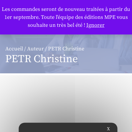
Panneau de gestion des cookies
Les commandes seront de nouveau traitées à partir du
1er septembre. Toute l'équipe des éditions MPE vous
souhaite un très bel été !
Ignorer
Accueil
/
Auteur
/ PETR Christine
PETR Christine
X