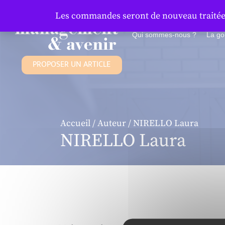
Panneau de gestion des cookies
Les commandes seront de nouveau traitées 
Qui sommes-nous ?
La g
PROPOSER UN ARTICLE
Accueil
/
Auteur
/ NIRELLO Laura
NIRELLO Laura