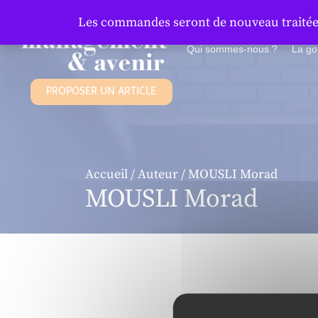
Panneau de gestion des cookies
Les commandes seront de nouveau traitées 
Qui sommes-nous ?
La g
PROPOSER UN ARTICLE
Accueil
/
Auteur
/ MOUSLI Morad
MOUSLI Morad