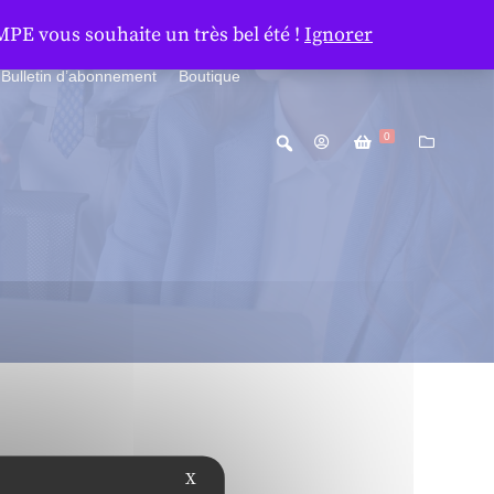
MPE vous souhaite un très bel été !
Ignorer
Bulletin d’abonnement
Boutique
0
X