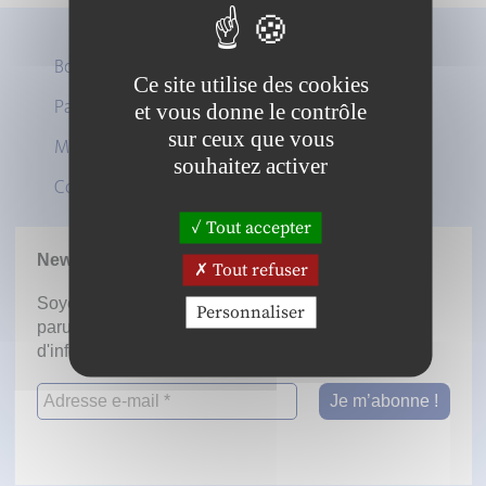
Boutique
Ce site utilise des cookies
Panier
et vous donne le contrôle
Twitter
sur ceux que vous
Mon compte
LinkedIn
souhaitez activer
Contact
Tout accepter
Newsletter
Tout refuser
Soyez informé dès la mise en ligne des prochaines
Personnaliser
parutions en vous inscrivant à notre lettre
d'information.