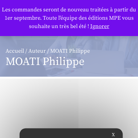
Panneau de gestion des cookies
Les commandes seront de nouveau traitées à partir du
1er septembre. Toute l'équipe des éditions MPE vous
souhaite un très bel été !
Ignorer
Accueil
/
Auteur
/ MOATI Philippe
MOATI Philippe
X