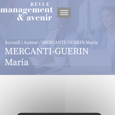
Panneau de gestion des cookies
Accueil
/
Auteur
/ MERCANTI-GUERIN Maria
MERCANTI-GUERIN
Maria