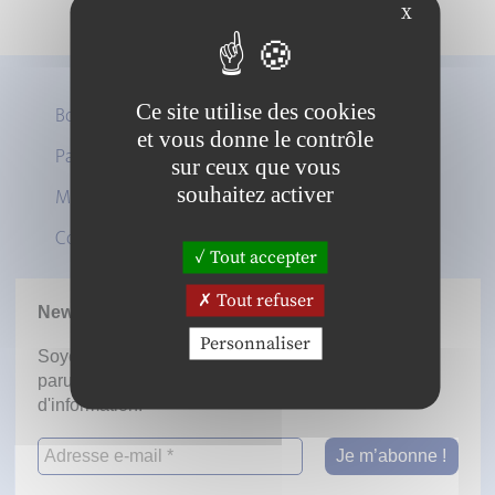
X
Ce site utilise des cookies
Boutique
et vous donne le contrôle
Panier
sur ceux que vous
Twitter
souhaitez activer
Mon compte
LinkedIn
Contact
Tout accepter
Tout refuser
Newsletter
Personnaliser
Soyez informé dès la mise en ligne des prochaines
parutions en vous inscrivant à notre lettre
d'information.