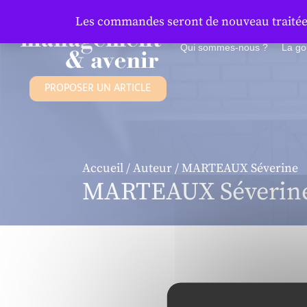
Panneau de gestion des cookies
Les commandes seront de nouveau traitées 
Qui sommes-nous ?
La g
PROPOSER UN ARTICLE
Accueil
/
Auteur
/ MARTEAUX Séverine
MARTEAUX Séverin