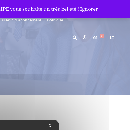
MPE vous souhaite un très bel été !
Ignorer
Bulletin d’abonnement
Boutique
0
X