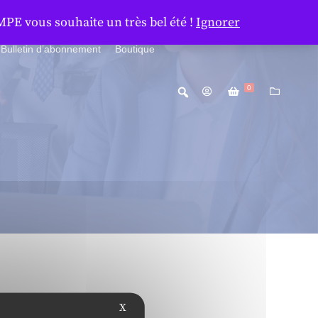
MPE vous souhaite un très bel été !
Ignorer
Bulletin d’abonnement
Boutique
0
X