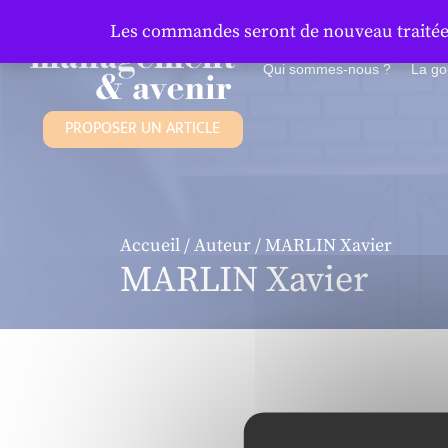
Panneau de gestion des cookies
Les commandes seront de nouveau traitées 
Qui sommes-nous ?
La g
PROPOSER UN ARTICLE
Accueil
/
Auteur
/ MARLIN Xavier
MARLIN Xavier