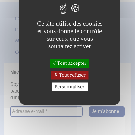
Boutique
Ce site utilise des cookies
Panier
et vous donne le contrôle
Twitter
sur ceux que vous
Mon compte
LinkedIn
souhaitez activer
Contact
Tout accepter
Newsletter
Tout refuser
Soyez informé dès la mise en ligne des prochaines
Personnaliser
parutions en vous inscrivant à notre lettre
d'information.