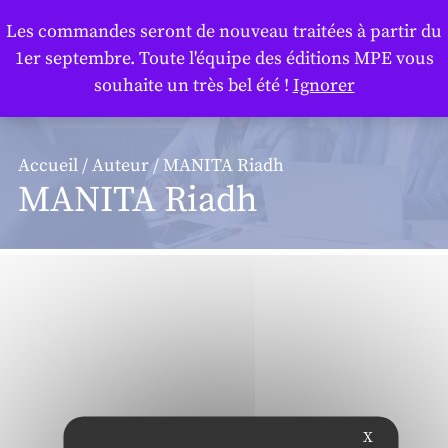
Panneau de gestion des cookies
Les commandes seront de nouveau traitées à partir du
1er septembre. Toute l'équipe des éditions MPE vous
souhaite un très bel été !
Ignorer
Accueil
/
Auteur
/ MANITA Riadh
MANITA Riadh
X